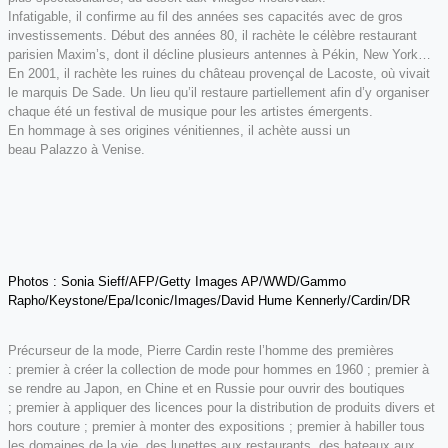
Infatigable, il confirme au fil des années ses capacités avec de gros
investissements. Début des années 80, il rachète le célèbre restaurant
parisien Maxim’s, dont il décline plusieurs antennes à Pékin, New York…
En 2001, il rachète les ruines du château provençal de Lacoste, où vivait
le marquis De Sade. Un lieu qu’il restaure partiellement afin d’y organiser
chaque été un festival de musique pour les artistes émergents.
En hommage à ses origines vénitiennes, il achète aussi un
beau Palazzo à Venise.
Photos : Sonia Sieff/AFP/Getty Images AP/WWD/Gammo
Rapho/Keystone/Epa/Iconic/Images/David Hume Kennerly/Cardin/DR
Précurseur de la mode, Pierre Cardin reste l’homme des premières
: premier à créer la collection de mode pour hommes en 1960 ; premier à
se rendre au Japon, en Chine et en Russie pour ouvrir des boutiques
; premier à appliquer des licences pour la distribution de produits divers et
hors couture ; premier à monter des expositions ; premier à habiller tous
les domaines de la vie, des lunettes aux restaurants, des bateaux aux