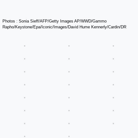
Photos : Sonia Sieff/AFP/Getty Images AP/WWD/Gammo
Rapho/Keystone/Epa/Iconic/Images/David Hume Kennerly/Cardin/DR