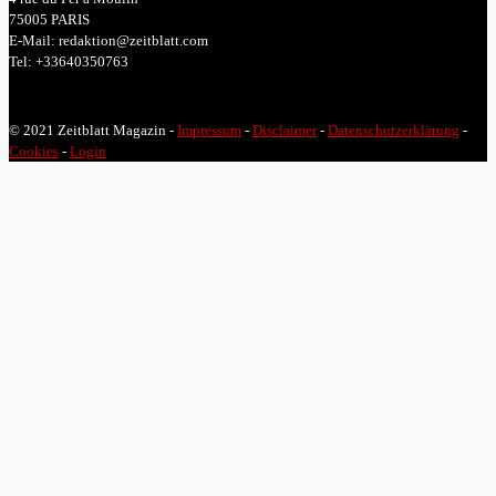
75005 PARIS
E-Mail: redaktion@zeitblatt.com
Tel: +33640350763
© 2021 Zeitblatt Magazin -
Impressum
-
Disclaimer
-
Datenschutzerklärung
-
Cookies
-
Login