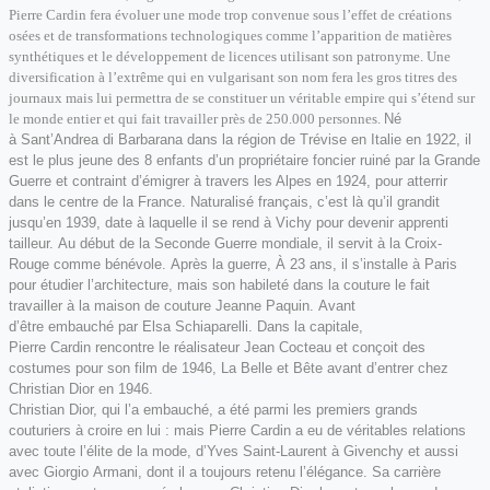
Pierre Cardin fera évoluer une mode trop convenue sous l’effet de créations
osées et de transformations technologiques comme l’apparition de matières
synthétiques et le développement de licences utilisant son patronyme. Une
diversification à l’extrême qui en vulgarisant son nom fera les gros titres des
journaux mais lui permettra de se constituer un véritable empire qui s’étend sur
le monde entier et qui fait travailler près de 250.000 personnes.
Né
à Sant’Andrea di Barbarana dans la région de Trévise en Italie en 1922, il
est le plus jeune des 8 enfants d’un propriétaire foncier ruiné par la Grande
Guerre et contraint d’émigrer à travers les Alpes en 1924, pour atterrir
dans le centre de la France. Naturalisé français, c’est là qu’il grandit
jusqu’en 1939, date à laquelle il se rend à Vichy pour devenir apprenti
tailleur. Au début de la Seconde Guerre mondiale, il servit à la Croix-
Rouge comme bénévole. Après la guerre, À 23 ans, il s’installe à Paris
pour étudier l’architecture, mais son habileté dans la couture le fait
travailler à la maison de couture Jeanne Paquin. Avant
d’être embauché par Elsa Schiaparelli. Dans la capitale,
Pierre Cardin rencontre le réalisateur Jean Cocteau et conçoit des
costumes pour son film de 1946, La Belle et Bête avant d’entrer chez
Christian Dior en 1946.
Christian Dior, qui l’a embauché, a été parmi les premiers grands
couturiers à croire en lui : mais Pierre Cardin a eu de véritables relations
avec toute l’élite de la mode, d’Yves Saint-Laurent à Givenchy et aussi
avec Giorgio Armani, dont il a toujours retenu l’élégance. Sa carrière