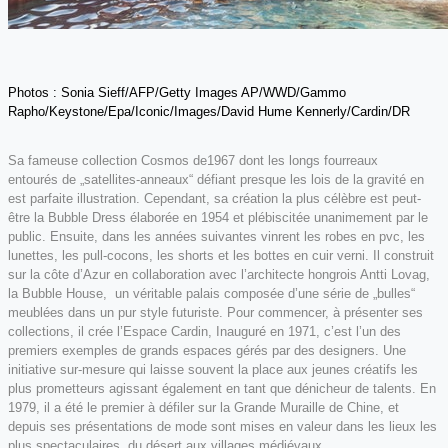
Photos : Sonia Sieff/AFP/Getty Images AP/WWD/Gammo
Rapho/Keystone/Epa/Iconic/Images/David Hume Kennerly/Cardin/DR
Sa fameuse collection Cosmos de1967 dont les longs fourreaux
entourés de „satellites-anneaux“ défiant presque les lois de la gravité en
est parfaite illustration. Cependant, sa création la plus célèbre est peut-
être la Bubble Dress élaborée en 1954 et plébiscitée unanimement par le
public. Ensuite, dans les années suivantes vinrent les robes en pvc, les
lunettes, les pull-cocons, les shorts et les bottes en cuir verni. Il construit
sur la côte d’Azur en collaboration avec l’architecte hongrois Antti Lovag,
la Bubble House, un véritable palais composée d’une série de „bulles“
meublées dans un pur style futuriste. Pour commencer, à présenter ses
collections, il crée l’Espace Cardin, Inauguré en 1971, c’est l’un des
premiers exemples de grands espaces gérés par des designers. Une
initiative sur-mesure qui laisse souvent la place aux jeunes créatifs les
plus prometteurs agissant également en tant que dénicheur de talents. En
1979, il a été le premier à défiler sur la Grande Muraille de Chine, et
depuis ses présentations de mode sont mises en valeur dans les lieux les
plus spectaculaires, du désert aux villages médiévaux.