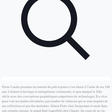
Pierre Cardin pionnier incontesté du prêt-à-porter s’est éteint à l’aube de ses 100
ans. Créateur éclectique et entrepreneur visionnaire, il aura marqué le XXe
siècle avec des conceptions prophétiques empreintes de technologie, Il a vécu
pour voir ses modes réévaluées, par nombre de créateurs qui se sont inspirés de
ses collections et pas des moindres: Simon Porte chez Jacquemus et aussi dans
une certaine mesure, le grand Karl Lagerfeld chez Chanel. Au cours de sa vie,