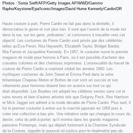
Photos : Sonia Sieff/AFP/Getty Images AP/WWD/Gammo
Rapho/Keystone/Epa/Iconic/Images/David Hume Kennerly/Cardin/DR
Haute couture à part, Pierre Cardin ne fait pas dans la dentelle, il
démocratise le genre et voit plus loin. Il sent que l’avenir de la mode est
dans la rue, sur les gens „ordinaires“, et commence à travailler vers cet
objectif. Les costumes de Pierre Cardin sont prisés par des célébrités
telles qu’Eva Peron, Rita Hayworth, Elizabeth Taylor, Bridget Bardot,
Mia Farrow et Jacqueline Kennedy. En 1957, le couturier ouvre le premier
magasin de mode pour homme à Paris, où il est possible d’acheter des
cravates colorées et des chemises imprimées. L’unisexualité du travail de
couture de Pierre Cardin a vraiment séduit les années 1960. Les
mythiques costumes de John Steed et Emma Peel dans la série
britannique Chapeau Melon et Bottes de cuir sont un succès et ses
vêtements pour hommes étaient bien en avance sur tout ce qui
était disponible. Les Beatles ont adopté les célèbres vestes sans col et
sans revers et bien d’autres artistes tels que Grégory Peck, Rex Harrison
et Mick Jagger ont adhéré à la mode décalée de Pierre Cardin. Plus tard, il
fut le premier couturier à entrer sur le marché japonais en 1959 puis à
créer une collection à bas prix. Une initiative osée qui changea le cours du
destin, celui du prêt-à-porter, qu’il montra dans les grands magasins
parisiens Printemps, mais qui déplaît fortement à la Chambre Syndicale
de la Couture, laquelle le poursuit en justice pour le réadmettre peu de