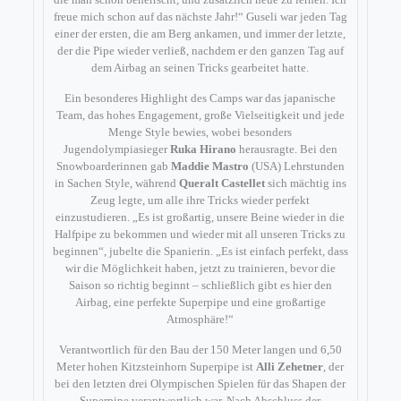
freue mich schon auf das nächste Jahr!“ Guseli war jeden Tag
einer der ersten, die am Berg ankamen, und immer der letzte,
der die Pipe wieder verließ, nachdem er den ganzen Tag auf
dem Airbag an seinen Tricks gearbeitet hatte.
Ein besonderes Highlight des Camps war das japanische
Team, das hohes Engagement, große Vielseitigkeit und jede
Menge Style bewies, wobei besonders
Jugendolympiasieger
Ruka Hirano
herausragte. Bei den
Snowboarderinnen gab
Maddie Mastro
(USA) Lehrstunden
in Sachen Style, während
Queralt Castellet
sich mächtig ins
Zeug legte, um alle ihre Tricks wieder perfekt
einzustudieren. „Es ist großartig, unsere Beine wieder in die
Halfpipe zu bekommen und wieder mit all unseren Tricks zu
beginnen“, jubelte die Spanierin. „Es ist einfach perfekt, dass
wir die Möglichkeit haben, jetzt zu trainieren, bevor die
Saison so richtig beginnt – schließlich gibt es hier den
Airbag, eine perfekte Superpipe und eine großartige
Atmosphäre!“
Verantwortlich für den Bau der 150 Meter langen und 6,50
Meter hohen Kitzsteinhorn Superpipe ist
Alli Zehetner
, der
bei den letzten drei Olympischen Spielen für das Shapen der
Superpipe verantwortlich war. Nach Abschluss der