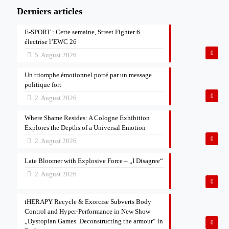
Derniers articles
E-SPORT : Cette semaine, Street Fighter 6
électrise l’EWC 26
0
5. August 2026
Un triomphe émotionnel porté par un message
politique fort
0
2. August 2026
Where Shame Resides: A Cologne Exhibition
Explores the Depths of a Universal Emotion
0
2. August 2026
Late Bloomer with Explosive Force – „I Disagree“
2. August 2026
0
tHERAPY Recycle & Exorcise Subverts Body
Control and Hyper-Performance in New Show
„Dystopian Games. Deconstructing the armour“ in
0