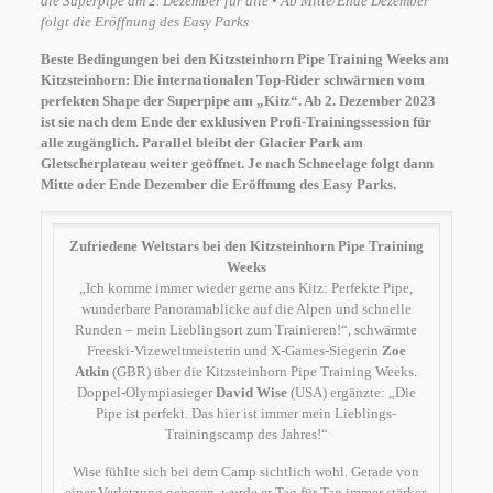
die Superpipe am 2. Dezember für alle • Ab Mitte/Ende Dezember
folgt die Eröffnung des Easy Parks
Beste Bedingungen bei den Kitzsteinhorn Pipe Training Weeks am
Kitzsteinhorn: Die internationalen Top-Rider schwärmen vom
perfekten Shape der Superpipe am „Kitz“. Ab 2. Dezember 2023
ist sie nach dem Ende der exklusiven Profi-Trainingssession für
alle zugänglich. Parallel bleibt der Glacier Park am
Gletscherplateau weiter geöffnet. Je nach Schneelage folgt dann
Mitte oder Ende Dezember die Eröffnung des Easy Parks.
Zufriedene
Weltstars bei den Kitzsteinhorn Pipe Training
Weeks
„Ich komme immer wieder gerne ans Kitz: Perfekte Pipe,
wunderbare Panoramablicke auf die Alpen und schnelle
Runden – mein Lieblingsort zum Trainieren!“, schwärmte
Freeski-Vizeweltmeisterin und X-Games-Siegerin
Zoe
Atkin
(GBR) über die Kitzsteinhorn Pipe Training Weeks.
Doppel-Olympiasieger
David Wise
(USA) ergänzte: „Die
Pipe ist perfekt. Das hier ist immer mein Lieblings-
Trainingscamp des Jahres!“
Wise fühlte sich bei dem Camp sichtlich wohl. Gerade von
einer Verletzung genesen, wurde er Tag für Tag immer stärker.