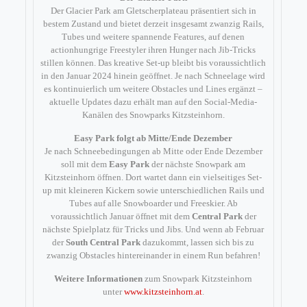
Der Glacier Park am Gletscherplateau präsentiert sich in
bestem Zustand und bietet derzeit insgesamt zwanzig Rails,
Tubes und weitere spannende Features, auf denen
actionhungrige Freestyler ihren Hunger nach Jib-Tricks
stillen können. Das kreative Set-up bleibt bis voraussichtlich
in den Januar 2024 hinein geöffnet. Je nach Schneelage wird
es kontinuierlich um weitere Obstacles und Lines ergänzt –
aktuelle Updates dazu erhält man auf den Social-Media-
Kanälen des Snowparks Kitzsteinhorn.
Easy Park folgt ab Mitte/Ende Dezember
Je nach Schneebedingungen ab Mitte oder Ende Dezember
soll mit dem
Easy Park
der nächste Snowpark am
Kitzsteinhorn öffnen. Dort wartet dann ein vielseitiges Set-
up mit kleineren Kickern sowie unterschiedlichen Rails und
Tubes auf alle Snowboarder und Freeskier. Ab
voraussichtlich Januar öffnet mit dem
Central Park
der
nächste Spielplatz für Tricks und Jibs. Und wenn ab Februar
der
South Central Park
dazukommt, lassen sich bis zu
zwanzig Obstacles hintereinander in einem Run befahren!
Weitere Informationen
zum Snowpark Kitzsteinhorn
unter
www.kitzsteinhorn.at
.