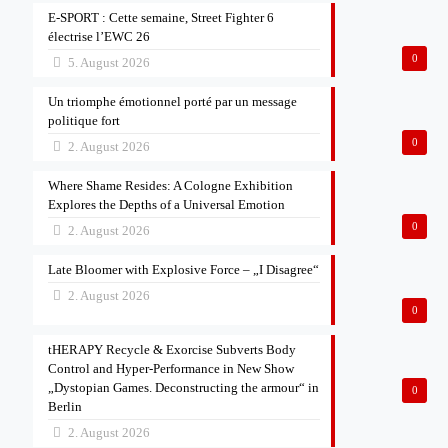
E-SPORT : Cette semaine, Street Fighter 6
électrise l’EWC 26
0
5. August 2026
Un triomphe émotionnel porté par un message
politique fort
0
2. August 2026
Where Shame Resides: A Cologne Exhibition
Explores the Depths of a Universal Emotion
0
2. August 2026
Late Bloomer with Explosive Force – „I Disagree“
2. August 2026
0
tHERAPY Recycle & Exorcise Subverts Body
Control and Hyper-Performance in New Show
„Dystopian Games. Deconstructing the armour“ in
0
Berlin
2. August 2026