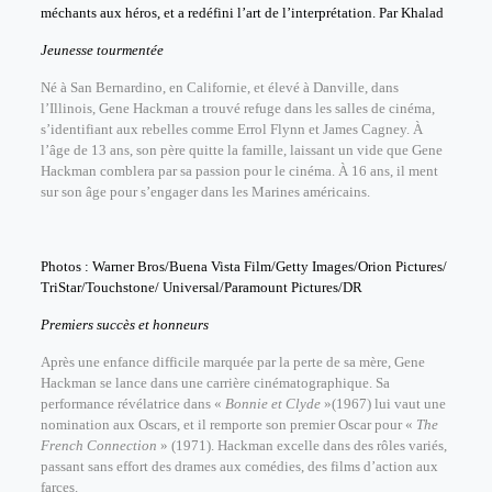
méchants aux héros, et a redéfini l’art de l’interprétation. Par Khalad
Jeunesse tourmentée
Né à San Bernardino, en Californie, et élevé à Danville, dans
l’Illinois, Gene Hackman a trouvé refuge dans les salles de cinéma,
s’identifiant aux rebelles comme Errol Flynn et James Cagney. À
l’âge de 13 ans, son père quitte la famille, laissant un vide que Gene
Hackman comblera par sa passion pour le cinéma. À 16 ans, il ment
sur son âge pour s’engager dans les Marines américains.
Photos : Warner Bros/Buena Vista Film/Getty Images/Orion Pictures/
TriStar/Touchstone/ Universal/Paramount Pictures/DR
Premiers succès et honneurs
Après une enfance difficile marquée par la perte de sa mère, Gene
Hackman se lance dans une carrière cinématographique. Sa
performance révélatrice dans «
Bonnie et Clyde
»(1967) lui vaut une
nomination aux Oscars, et il remporte son premier Oscar pour «
The
French Connection
» (1971). Hackman excelle dans des rôles variés,
passant sans effort des drames aux comédies, des films d’action aux
farces.