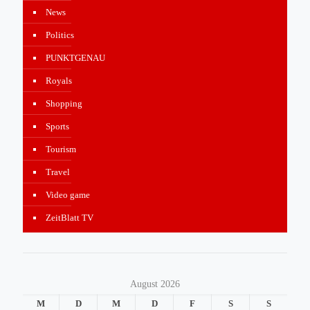
News
Politics
PUNKTGENAU
Royals
Shopping
Sports
Tourism
Travel
Video game
ZeitBlatt TV
August 2026
M
D
M
D
F
S
S