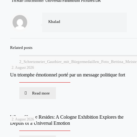
TriStar/Touchstone/ Universal/Paramount Pictures/DR
Khalad
Related posts
2_Schretzmeier_Gauthier_mit_Bürgermedaillen_Foto_Bettina_Meiste
2. August 2026
Un triomphe émotionnel porté par un message politique fort
Read more
Where Shame Resides: A Cologne Exhibition Explores the
2. August 2026
Depths of a Universal Emotion