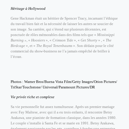
Héritage à Hollywood
Gene Hackman était un héritier de Spencer Tracy, incarnant l’éthique
du travail bien fait et la nécessité de laisser les autres se soucier de
son image. Sa carrière, qui s’étend sur plusieurs décennies, est
ponctuée de rôles mémorables dans des films tels que «
Mississippi
Burning »,
«
Hoosiers
», «
Crimson Tide
», «
Get Shorty
» , «
The
Birdcage
», et «
The Royal Tenenbaums
». Son dédain pour le côté
commercial du show-business ne l’a jamais empêché de briller à
l’écran.
Photos : Warner Bros/Buena Vista Film/Getty Images/Orion Pictures/
TriStar/Touchstone/ Universal/Paramount Pictures/DR
Vie privée riche et complexe
Sa vie personnelle fut assez tumultueuse. Après un premier mariage
avec Fay Maltese, avec qui il a eu trois enfants, il rencontre Betsy
Arakawa, une pianiste de formation classique, dans les années 1980.
Le couple s’installe à Santa Fe et se marie en 1991. Betsy Arakawa,
également passionnée par les arts, contribue à fonder une entreprise