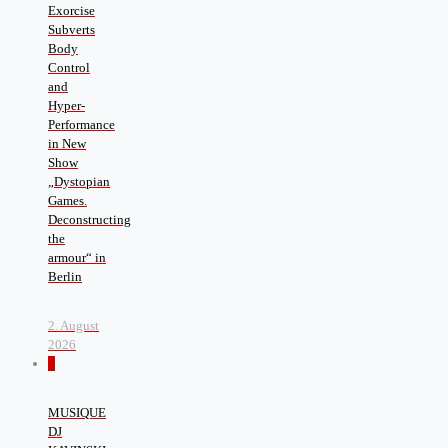
Exorcise
Subverts
Body
Control
and
Hyper-
Performance
in New
Show
„Dystopian
Games.
Deconstructing
the
armour“ in
Berlin
2. August
2026
0
MUSIQUE
DJ