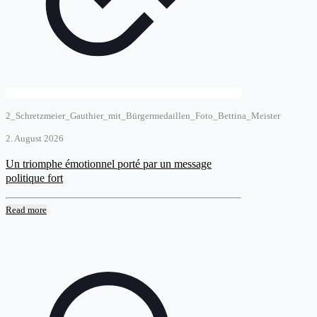
2_Schretzmeier_Gauthier_mit_Bürgermedaillen_Foto_Bettina_Meister
2. August 2026
Un triomphe émotionnel porté par un message
politique fort
Read more