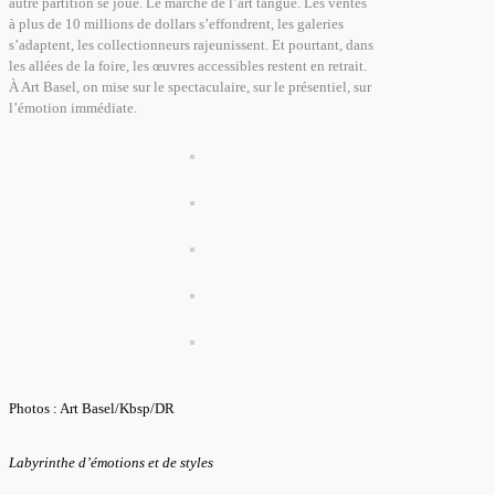
autre partition se joue. Le marché de l’art tangue. Les ventes
à plus de 10 millions de dollars s’effondrent, les galeries
s’adaptent, les collectionneurs rajeunissent. Et pourtant, dans
les allées de la foire, les œuvres accessibles restent en retrait.
À Art Basel, on mise sur le spectaculaire, sur le présentiel, sur
l’émotion immédiate.
Photos : Art Basel/Kbsp/DR
Labyrinthe d’émotions et de styles