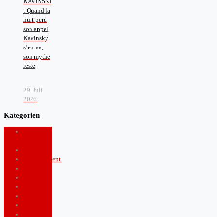
KAVINSKI
: Quand la
nuit perd
son appel,
Kavinsky
s’en va,
son mythe
reste
29. Juli
2026
Kategorien
Arts and
Culture
Boulevard
Entertainment
Fashion
food
Health
Lifestyle
Music
News