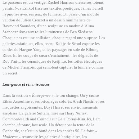
Le parcours est un vertige. Rachel Harrison dresse ses totems
peints, Noa Eshkol tisse ses textiles poétiques, James Turrell
hypnotise avec ses jeux de lumière. On passe d’un mobile
vaudou de Julien Creuzet à un dessin minimaliste de
Raymond Saunders, d’une sculpture en marbre d’Alina
Szapocznikow aux toiles lumineuses de Ben Sledsens.
Chaque pas est une collision, chaque regard une surprise. Les
galeries asiatiques, elles, osent. Kukje de Séoul expose les
cordes de Haegue Yang et les paysages en soie de Kibong
Rhee. Et les coups de cœur s’enchaînent : les dégradés de
Rob Pruitt, les céramiques de Keiji Ito, les toiles électriques
de Michel François, qui semblent capturer la lumière comme
un secret.
Émergence et réminiscences
Dans la section «
Émergence
», le ton change. On y croise
Ethan Assouline et ses bricolages colorés, Arash Nassiri et ses
maquettes angoissantes, Duyi Han et ses environnements
aseptisés. La galerie Sultana mise sur Harry Nuriev,
Commonwealth and Council sur Gala Porras-Kim. Ici, l’art
cherche, tâtonne, bouscule. Un détour par la tente de la
Concorde, et c’est un bond dans les années 90. La foire
«
Moderne »
ressuscite les galeries d’antiquaires, les