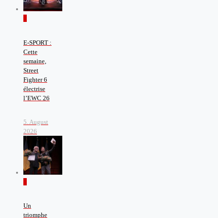
0
E-SPORT :
Cette
semaine,
Street
Fighter 6
électrise
l’EWC 26
5. August
2026
0
Un
triomphe