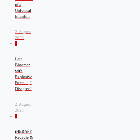
of a
Universal
Emotion
2. August
2026
0
Late
Bloomer
with
Explosive
Force – „I
Disagree“
2. August
2026
0
tHERAPY
Recycle &