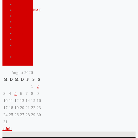
Politics
PUNKTGENAU
Royals
Shopping
Sports
Tourism
Travel
Video
game
ZeitBlatt
TV
August 2026
M
D
M
D
F
S
S
1
2
3
4
5
6
7
8
9
10
11
12
13
14
15
16
17
18
19
20
21
22
23
24
25
26
27
28
29
30
31
« Juli