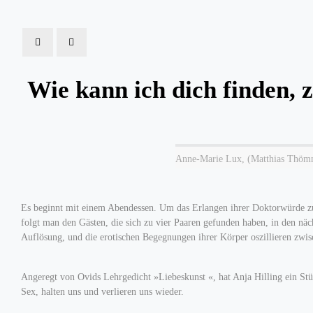
Wie kann ich dich finden, 
Anne-Marie Lux, (Matthias Thömmes
Es beginnt mit einem Abendessen. Um das Erlangen ihrer Doktorwürde zu f
folgt man den Gästen, die sich zu vier Paaren gefunden haben, in den n
Auflösung, und die erotischen Begegnungen ihrer Körper oszillieren zwi
Angeregt von Ovids Lehrgedicht »Liebeskunst «, hat Anja Hilling ein Stüc
Sex, halten uns und verlieren uns wieder.