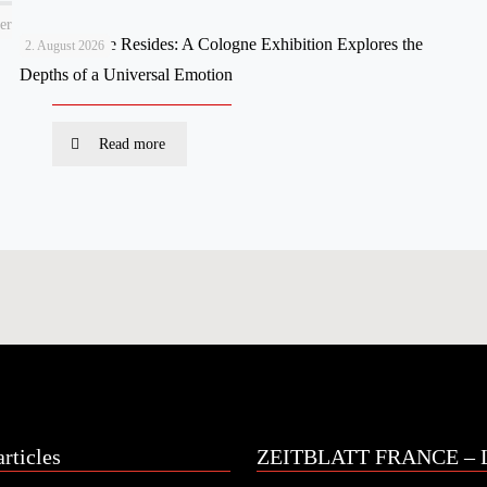
er
Where Shame Resides: A Cologne Exhibition Explores the
2. August 2026
Depths of a Universal Emotion
Read more
rticles
ZEITBLATT FRANCE – L