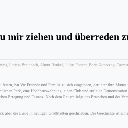
zu mir ziehen und überreden z
), Larissa Breidbach, Almut Henkel, Julius Forster, Boris Koneczny, Carmen
eiern, hat Vic Freunde und Familie zu sich eingeladen, darunter ihre Mutter 
ächtlichen Park, eine Hochhauswohnung, einen Club und auf eine Demonstration
schen Erregung und Distanz. Nach dem Rausch folgt das Erwachen und der Versu
k über die Liebe in heutigen Großstädten geschrieben. Die Geschichte ist einf