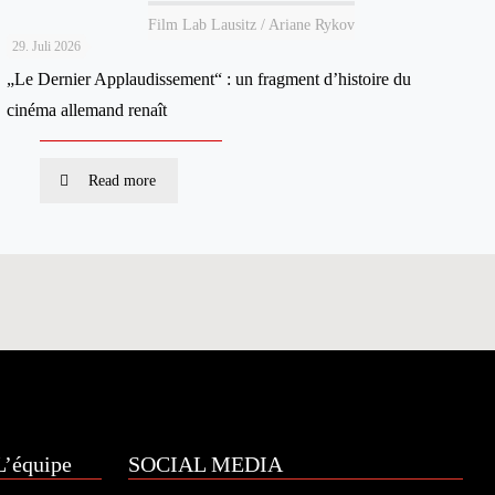
Film Lab Lausitz / Ariane Rykov
29. Juli 2026
„Le Dernier Applaudissement“ : un fragment d’histoire du
cinéma allemand renaît
Read more
’équipe
SOCIAL MEDIA