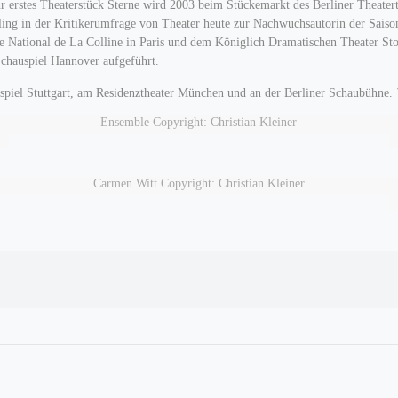
Ihr erstes Theaterstück Sterne wird 2003 beim Stückemarkt des Berliner Theater
ling in der Kritikerumfrage von Theater heute zur Nachwuchsautorin der Saiso
re National de La Colline in Paris und dem Königlich Dramatischen Theater S
chauspiel Hannover aufgeführt.
uspiel Stuttgart, am Residenztheater München und an der Berliner Schaubühne.
Ensemble Copyright: Christian Kleiner
Carmen Witt Copyright: Christian Kleiner