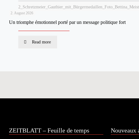
2_Schretzmeier_Gauthier_mit_Bürgermedaillen_Foto_Bettina_Meist
2. August 2026
Un triomphe émotionnel porté par un message politique fort
Read more
ZEITBLATT – Feuille de temps
Nouveaux a