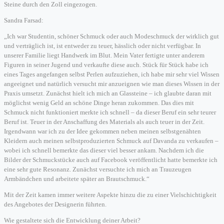
Steine durch den Zoll eingezogen.
Sandra Farsad:
„Ich war Studentin, schöner Schmuck oder auch Modeschmuck der wirklich gut
und verträglich ist, ist entweder zu teuer, hässlich oder nicht verfügbar. In
unserer Familie liegt Handwerk im Blut. Mein Vater fertigte unter anderem
Figuren in seiner Jugend und verkaufte diese auch. Stück für Stück habe ich
eines Tages angefangen selbst Perlen aufzuziehen, ich habe mir sehr viel Wissen
angeeignet und natürlich versucht mir anzueignen wie man dieses Wissen in der
Praxis umsetzt. Zunächst hielt ich mich an Glassteine – ich glaubte daran mit
möglichst wenig Geld an schöne Dinge heran zukommen. Das dies mit
Schmuck nicht funktioniert merkte ich schnell – da dieser Beruf ein sehr teurer
Beruf ist. Teuer in der Anschaffung des Materials als auch teuer in der Zeit.
Irgendwann war ich zu der Idee gekommen neben meinen selbstgenähten
Kleidern auch meinen selbstproduzierten Schmuck auf Davanda zu verkaufen –
wobei ich schnell bemerkte das dieser viel besser ankam. Nachdem ich die
Bilder der Schmuckstücke auch auf Facebook veröffentlicht hatte bemerkte ich
eine sehr gute Resonanz. Zunächst versuchte ich mich an Trauzeugen
Armbändchen und arbeitete später an Brautschmuck.“
Mit der Zeit kamen immer weitere Aspekte hinzu die zu einer Vielschichtigkeit
des Angebotes der Designerin führten.
Wie gestaltete sich die Entwicklung deiner Arbeit?