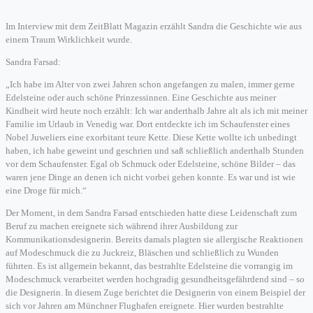
Im Interview mit dem ZeitBlatt Magazin erzählt Sandra die Geschichte wie aus
einem Traum Wirklichkeit wurde.
Sandra Farsad:
„Ich habe im Alter von zwei Jahren schon angefangen zu malen, immer gerne
Edelsteine oder auch schöne Prinzessinnen. Eine Geschichte aus meiner
Kindheit wird heute noch erzählt: Ich war anderthalb Jahre alt als ich mit meiner
Familie im Urlaub in Venedig war. Dort entdeckte ich im Schaufenster eines
Nobel Juweliers eine exorbitant teure Kette. Diese Kette wollte ich unbedingt
haben, ich habe geweint und geschrien und saß schließlich anderthalb Stunden
vor dem Schaufenster. Egal ob Schmuck oder Edelsteine, schöne Bilder – das
waren jene Dinge an denen ich nicht vorbei gehen konnte. Es war und ist wie
eine Droge für mich.“
Der Moment, in dem Sandra Farsad entschieden hatte diese Leidenschaft zum
Beruf zu machen ereignete sich während ihrer Ausbildung zur
Kommunikationsdesignerin. Bereits damals plagten sie allergische Reaktionen
auf Modeschmuck die zu Juckreiz, Bläschen und schließlich zu Wunden
führten. Es ist allgemein bekannt, das bestrahlte Edelsteine die vorrangig im
Modeschmuck verarbeitet werden hochgradig gesundheitsgefährdend sind – so
die Designerin. In diesem Zuge berichtet die Designerin von einem Beispiel der
sich vor Jahren am Münchner Flughafen ereignete. Hier wurden bestrahlte