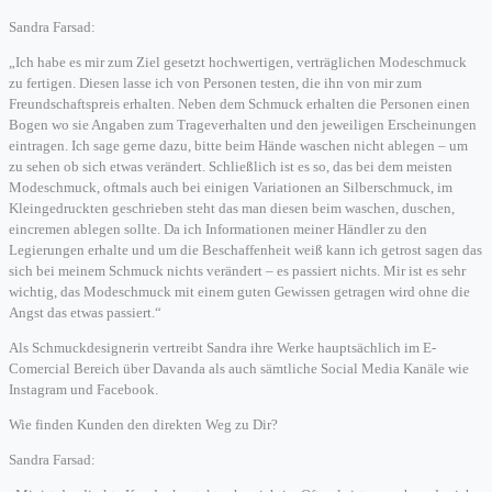
Sandra Farsad:
„Ich habe es mir zum Ziel gesetzt hochwertigen, verträglichen Modeschmuck
zu fertigen. Diesen lasse ich von Personen testen, die ihn von mir zum
Freundschaftspreis erhalten. Neben dem Schmuck erhalten die Personen einen
Bogen wo sie Angaben zum Trageverhalten und den jeweiligen Erscheinungen
eintragen. Ich sage gerne dazu, bitte beim Hände waschen nicht ablegen – um
zu sehen ob sich etwas verändert. Schließlich ist es so, das bei dem meisten
Modeschmuck, oftmals auch bei einigen Variationen an Silberschmuck, im
Kleingedruckten geschrieben steht das man diesen beim waschen, duschen,
eincremen ablegen sollte. Da ich Informationen meiner Händler zu den
Legierungen erhalte und um die Beschaffenheit weiß kann ich getrost sagen das
sich bei meinem Schmuck nichts verändert – es passiert nichts. Mir ist es sehr
wichtig, das Modeschmuck mit einem guten Gewissen getragen wird ohne die
Angst das etwas passiert.“
Als Schmuckdesignerin vertreibt Sandra ihre Werke hauptsächlich im E-
Comercial Bereich über Davanda als auch sämtliche Social Media Kanäle wie
Instagram und Facebook.
Wie finden Kunden den direkten Weg zu Dir?
Sandra Farsad: