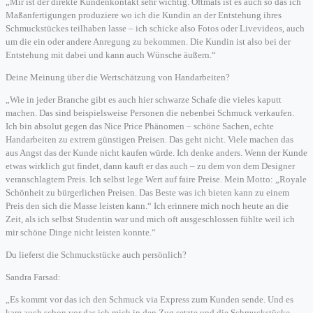
„Mir ist der direkte Kundenkontakt sehr wichtig. Oftmals ist es auch so das ich
Maßanfertigungen produziere wo ich die Kundin an der Entstehung ihres
Schmuckstückes teilhaben lasse – ich schicke also Fotos oder Livevideos, auch
um die ein oder andere Anregung zu bekommen. Die Kundin ist also bei der
Entstehung mit dabei und kann auch Wünsche äußern.“
Deine Meinung über die Wertschätzung von Handarbeiten?
„Wie in jeder Branche gibt es auch hier schwarze Schafe die vieles kaputt
machen. Das sind beispielsweise Personen die nebenbei Schmuck verkaufen.
Ich bin absolut gegen das Nice Price Phänomen – schöne Sachen, echte
Handarbeiten zu extrem günstigen Preisen. Das geht nicht. Viele machen das
aus Angst das der Kunde nicht kaufen würde. Ich denke anders. Wenn der Kunde
etwas wirklich gut findet, dann kauft er das auch – zu dem von dem Designer
veranschlagtem Preis. Ich selbst lege Wert auf faire Preise. Mein Motto: „Royale
Schönheit zu bürgerlichen Preisen. Das Beste was ich bieten kann zu einem
Preis den sich die Masse leisten kann.“ Ich erinnere mich noch heute an die
Zeit, als ich selbst Studentin war und mich oft ausgeschlossen fühlte weil ich
mir schöne Dinge nicht leisten konnte.“
Du lieferst die Schmuckstücke auch persönlich?
Sandra Farsad:
„Es kommt vor das ich den Schmuck via Express zum Kunden sende. Und es
kam auch schon vor das ich mich in den Zug setzte und die Schmuckstücke