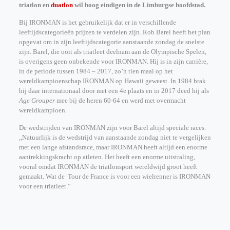
triatlon en
duatlon
wil hoog eindigen in de Limburgse hoofdstad.
Bij IRONMAN is het gebruikelijk dat er in verschillende
leeftijdscategorieën prijzen te verdelen zijn. Rob Barel heeft het plan
opgevat om in zijn leeftijdscategorie aanstaande zondag de snelste
zijn. Barel, die ooit als triatleet deelnam aan de Olympische Spelen,
is overigens geen onbekende voor IRONMAN. Hij is in zijn carrière,
in de periode tussen 1984 – 2017, zo’n tien maal op het
wereldkampioenschap IRONMAN op Hawaii geweest. In 1984 brak
hij daar internationaal door met een 4e plaats en in 2017 deed hij als
Age Grouper
mee bij de heren 60-64 en werd met overmacht
wereldkampioen.
De wedstrijden van IRONMAN zijn voor Barel altijd speciale races.
,,Natuurlijk is de wedstrijd van aanstaande zondag niet te vergelijken
met een lange afstandsrace, maar IRONMAN heeft altijd een enorme
aantrekkingskracht op atleten. Het heeft een enorme uitstraling,
vooral omdat IRONMAN de triatlonsport wereldwijd groot heeft
gemaakt. Wat de Tour de France is voor een wielrenner is IRONMAN
voor een triatleet.”