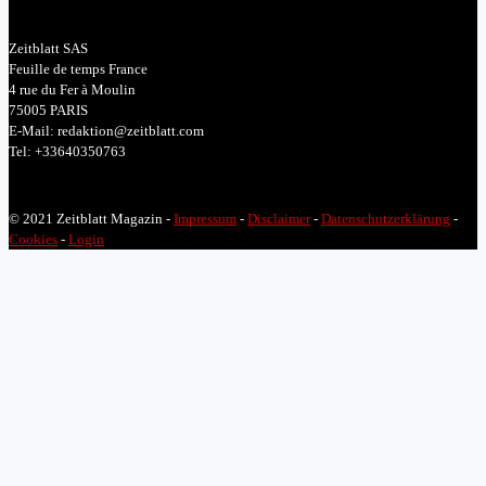
Zeitblatt SAS
Feuille de temps France
4 rue du Fer à Moulin
75005 PARIS
E-Mail: redaktion@zeitblatt.com
Tel: +33640350763
© 2021 Zeitblatt Magazin -
Impressum
-
Disclaimer
-
Datenschutzerklärung
-
Cookies
-
Login