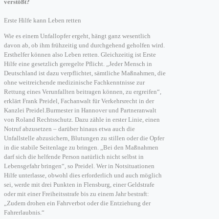
verstößt?
Erste Hilfe kann Leben retten
Wie es einem Unfallopfer ergeht, hängt ganz wesentlich
davon ab, ob ihm frühzeitig und durchgehend geholfen wird.
Ersthelfer können also Leben retten. Gleichzeitig ist Erste
Hilfe eine gesetzlich geregelte Pflicht. „Jeder Mensch in
Deutschland ist dazu verpflichtet, sämtliche Maßnahmen, die
ohne weitreichende medizinische Fachkenntnisse zur
Rettung eines Verunfallten beitragen können, zu ergreifen“,
erklärt Frank Preidel, Fachanwalt für Verkehrsrecht in der
Kanzlei Preidel.Burmester in Hannover und Partneranwalt
von Roland Rechtsschutz. Dazu zähle in erster Linie, einen
Notruf abzusetzen – darüber hinaus etwa auch die
Unfallstelle abzusichern, Blutungen zu stillen oder die Opfer
in die stabile Seitenlage zu bringen. „Bei den Maßnahmen
darf sich die helfende Person natürlich nicht selbst in
Lebensgefahr bringen“, so Preidel. Wer in Notsituationen
Hilfe unterlasse, obwohl dies erforderlich und auch möglich
sei, werde mit drei Punkten in Flensburg, einer Geldstrafe
oder mit einer Freiheitsstrafe bis zu einem Jahr bestraft:
„Zudem drohen ein Fahrverbot oder die Entziehung der
Fahrerlaubnis.“