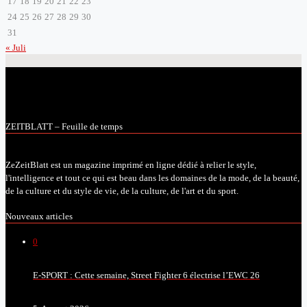
17
18
19
20
21
22
23
24
25
26
27
28
29
30
31
« Juli
ZEITBLATT – Feuille de temps
ZeZeitBlatt est un magazine imprimé en ligne dédié à relier le style,
l'intelligence et tout ce qui est beau dans les domaines de la mode, de la beauté,
de la culture et du style de vie, de la culture, de l'art et du sport.
Nouveaux articles
0
E-SPORT : Cette semaine, Street Fighter 6 électrise l’EWC 26