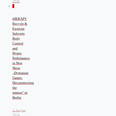
2026
0
tHERAPY
Recycle &
Exorcise
Subverts
Body
Control
and
Hyper-
Performance
in New
Show
„Dystopian
Games.
Deconstructing
the
armour“ in
Berlin
2. August
2026