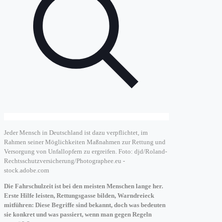
Jeder Mensch in Deutschland ist dazu verpflichtet, im
Rahmen seiner Möglichkeiten Maßnahmen zur Rettung und
Versorgung von Unfallopfern zu ergreifen. Foto: djd/Roland-
Rechtsschutzversicherung/Photographee.eu -
stock.adobe.com
Die Fahrschulzeit ist bei den meisten Menschen lange her.
Erste Hilfe leisten, Rettungsgasse bilden, Warndreieck
mitführen: Diese Begriffe sind bekannt, doch was bedeuten
sie konkret und was passiert, wenn man gegen Regeln