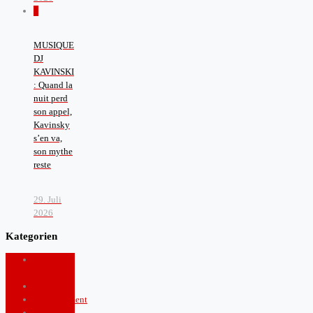
0
MUSIQUE
DJ
KAVINSKI
: Quand la
nuit perd
son appel,
Kavinsky
s’en va,
son mythe
reste
29. Juli
2026
Kategorien
Arts and
Culture
Boulevard
Entertainment
Fashion