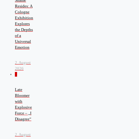
Shame
Resides: A
Cologne
Exhibition
Explores
the Depths
of a
Universal
Emotion
2. August
2026
0
Late
Bloomer
with
Explosive
Force – „I
Disagree“
2. August