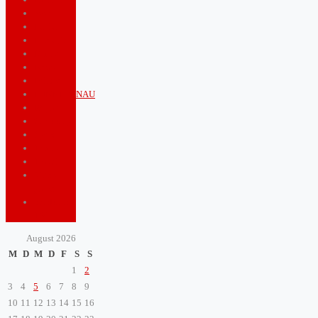
food
Health
Lifestyle
Music
News
Politics
PUNKTGENAU
Royals
Shopping
Sports
Tourism
Travel
Video
game
ZeitBlatt
TV
August 2026
M
D
M
D
F
S
S
1
2
3
4
5
6
7
8
9
10
11
12
13
14
15
16