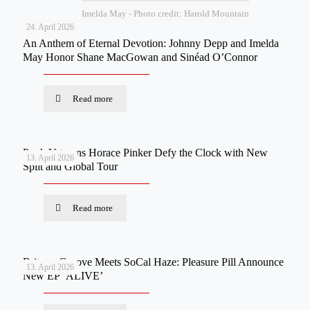
Imelda May - Photo credit: Harold Mountain
24. April 2026
An Anthem of Eternal Devotion: Johnny Depp and Imelda
May Honor Shane MacGowan and Sinéad O’Connor
Read more
Punk Veterans Horace Pinker Defy the Clock with New
13. April 2026
Split and Global Tour
Read more
Britpop Groove Meets SoCal Haze: Pleasure Pill Announce
13. April 2026
New EP ‘ALIVE’