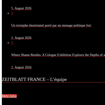
5. August 2026
0
Un triomphe émotionnel porté par un message politique fort
2. August 2026
0
Where Shame Resides: A Cologne Exhibition Explores the Depths of 
2. August 2026
ZEITBLATT FRANCE – L’équipe
Mehr Infos