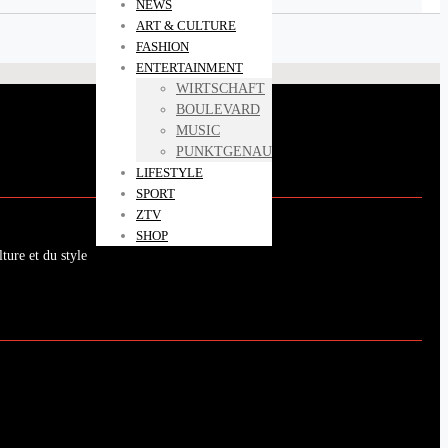
NEWS
ART & CULTURE
FASHION
ENTERTAINMENT
WIRTSCHAFT
BOULEVARD
MUSIC
PUNKTGENAU
LIFESTYLE
SPORT
ZTV
SHOP
ture et du style