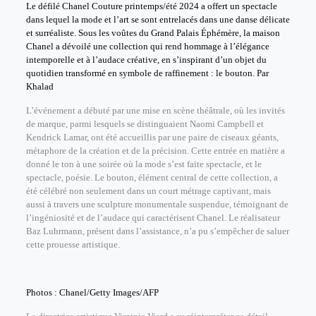
Le défilé Chanel Couture printemps/été 2024 a offert un spectacle
dans lequel la mode et l’art se sont entrelacés dans une danse délicate
et surréaliste. Sous les voûtes du Grand Palais Éphémère, la maison
Chanel a dévoilé une collection qui rend hommage à l’élégance
intemporelle et à l’audace créative, en s’inspirant d’un objet du
quotidien transformé en symbole de raffinement : le bouton. Par
Khalad
L’événement a débuté par une mise en scène théâtrale, où les invités
de marque, parmi lesquels se distinguaient Naomi Campbell et
Kendrick Lamar, ont été accueillis par une paire de ciseaux géants,
métaphore de la création et de la précision. Cette entrée en matière a
donné le ton à une soirée où la mode s’est faite spectacle, et le
spectacle, poésie. Le bouton, élément central de cette collection, a
été célébré non seulement dans un court métrage captivant, mais
aussi à travers une sculpture monumentale suspendue, témoignant de
l’ingéniosité et de l’audace qui caractérisent Chanel. Le réalisateur
Baz Luhrmann, présent dans l’assistance, n’a pu s’empêcher de saluer
cette prouesse artistique.
Photos : Chanel/Getty Images/AFP