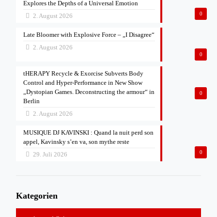
Explores the Depths of a Universal Emotion
0
2. August 2026
Late Bloomer with Explosive Force – „I Disagree“
2. August 2026
0
tHERAPY Recycle & Exorcise Subverts Body
Control and Hyper-Performance in New Show
„Dystopian Games. Deconstructing the armour“ in
0
Berlin
2. August 2026
MUSIQUE DJ KAVINSKI : Quand la nuit perd son
appel, Kavinsky s’en va, son mythe reste
0
29. Juli 2026
Kategorien