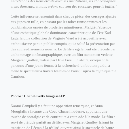
entretenons des liens étroits avec ses institutions, ses chorégraphes
et ses danseurs, et nous créons souvent des costumes pour le ballet.“
Cette influence se ressentait dans chaque pièce, des corsages ajustés
aux jupes en tulle, en passant par les robes transparentes et les
combinaisons ornées de broderies minutieuses.
Malgré l’absence
d’une esthétique globale dominante, caractéristique de l’ère Karl
Lagerfeld, la collection de Virginie Viard a été accueillie avec
enthousiasme par un public conquis, qui a salué la présentation par
des applaudissements nourris.
Le défilé a également été précédé par
un hommage cinématographique, avec un film mettant en vedette
Margaret Qualley, réalisé par Dave Free. L’histoire, évoquant le
parcours d’une jeune femme à la recherche d’un bouton perdu, a
mené le spectateur à travers les rues de Paris jusqu’à la mythique rue
Cambon.
Photos : Chanel/Getty Images/AFP
Naomi Campbell y a fait une apparition remarquée, et Anna
Mouglalis a incarné une Coco Chanel moderne, apportant une
touche de nostalgie et de continuité à cette ode à la mode. Le film a
servi de prélude parfait au défilé, avec Margaret Qualley faisant la
transition de l’écran à la réalité, ouvrant ainsi le spectacle de haute