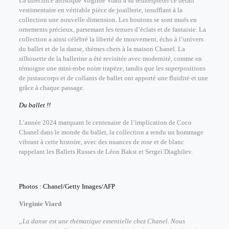
La directrice artistique Virginie Viard a su réinterpréter ce détail
vestimentaire en véritable pièce de joaillerie, insufflant à la
collection une nouvelle dimension. Les boutons se sont mués en
ornements précieux, parsemant les tenues d’éclats et de fantaisie. La
collection a ainsi célébré la liberté de mouvement, écho à l’univers
du ballet et de la danse, thèmes chers à la maison Chanel. La
silhouette de la ballerine a été revisitée avec modernité, comme en
témoigne une mini-robe noire trapèze, tandis que les superpositions
de justaucorps et de collants de ballet ont apporté une fluidité et une
grâce à chaque passage.
Du ballet !!
L’année 2024 marquant le centenaire de l’implication de Coco
Chanel dans le monde du ballet, la collection a rendu un hommage
vibrant à cette histoire, avec des nuances de rose et de blanc
rappelant les Ballets Russes de Léon Bakst et Sergei Diaghilev.
Photos : Chanel/Getty Images/AFP
Virginie Viard
„La danse est une thématique essentielle chez Chanel. Nous