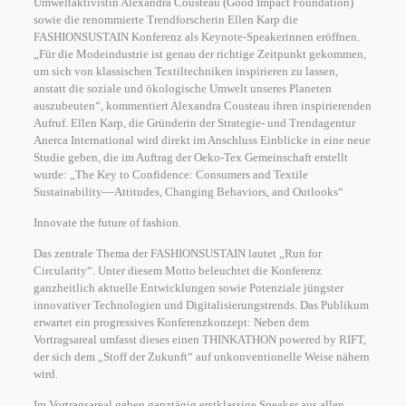
Umweltaktivistin Alexandra Cousteau (Good Impact Foundation)
sowie die renommierte Trendforscherin Ellen Karp die
FASHIONSUSTAIN Konferenz als Keynote-Speakerinnen eröffnen.
„Für die Modeindustrie ist genau der richtige Zeitpunkt gekommen,
um sich von klassischen Textiltechniken inspirieren zu lassen,
anstatt die soziale und ökologische Umwelt unseres Planeten
auszubeuten“, kommentiert Alexandra Cousteau ihren inspirierenden
Aufruf. Ellen Karp, die Gründerin der Strategie- und Trendagentur
Anerca International wird direkt im Anschluss Einblicke in eine neue
Studie geben, die im Auftrag der Oeko-Tex Gemeinschaft erstellt
wurde: „The Key to Confidence: Consumers and Textile
Sustainability—Attitudes, Changing Behaviors, and Outlooks“
Innovate the future of fashion.
Das zentrale Thema der FASHIONSUSTAIN lautet „Run for
Circularity“. Unter diesem Motto beleuchtet die Konferenz
ganzheitlich aktuelle Entwicklungen sowie Potenziale jüngster
innovativer Technologien und Digitalisierungstrends. Das Publikum
erwartet ein progressives Konferenzkonzept: Neben dem
Vortragsareal umfasst dieses einen THINKATHON powered by RIFT,
der sich dem „Stoff der Zukunft“ auf unkonventionelle Weise nähern
wird.
Im Vortragsareal geben ganztägig erstklassige Speaker aus allen