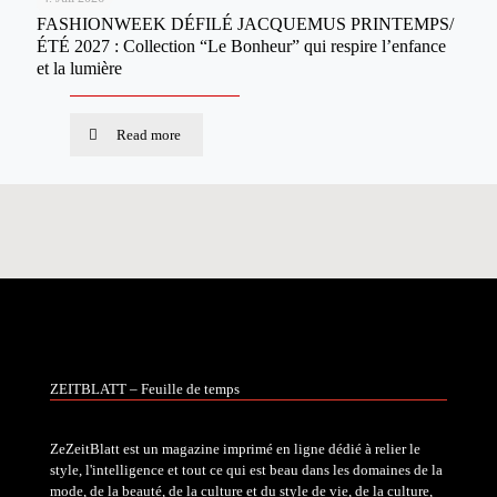
FASHIONWEEK DÉFILÉ JACQUEMUS PRINTEMPS/
ÉTÉ 2027 : Collection “Le Bonheur” qui respire l’enfance
et la lumière
Read more
ZEITBLATT – Feuille de temps
ZeZeitBlatt est un magazine imprimé en ligne dédié à relier le
style, l'intelligence et tout ce qui est beau dans les domaines de la
mode, de la beauté, de la culture et du style de vie, de la culture,