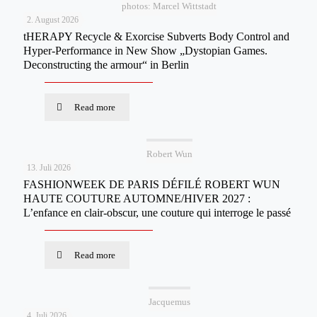
photos: Marcel Wittstadt
2. August 2026
tHERAPY Recycle & Exorcise Subverts Body Control and
Hyper-Performance in New Show „Dystopian Games.
Deconstructing the armour“ in Berlin
Read more
Robert Wun
13. Juli 2026
FASHIONWEEK DE PARIS DÉFILÉ ROBERT WUN
HAUTE COUTURE AUTOMNE/HIVER 2027 :
L’enfance en clair-obscur, une couture qui interroge le passé
Read more
Jacquemus
4. Juli 2026