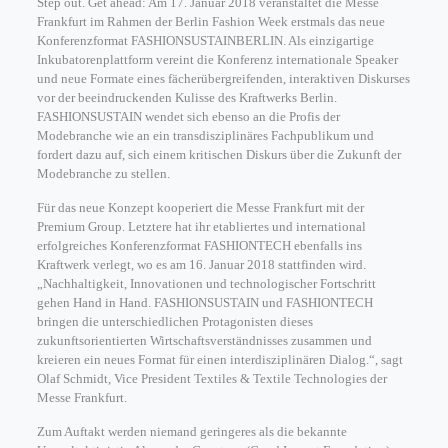
Step out. Get ahead: Am 17. Januar 2018 veranstaltet die Messe
Frankfurt im Rahmen der Berlin Fashion Week erstmals das neue
Konferenzformat FASHIONSUSTAINBERLIN. Als einzigartige
Inkubatorenplattform vereint die Konferenz internationale Speaker
und neue Formate eines fächerübergreifenden, interaktiven Diskurses
vor der beeindruckenden Kulisse des Kraftwerks Berlin.
FASHIONSUSTAIN wendet sich ebenso an die Profis der
Modebranche wie an ein transdisziplinäres Fachpublikum und
fordert dazu auf, sich einem kritischen Diskurs über die Zukunft der
Modebranche zu stellen.
Für das neue Konzept kooperiert die Messe Frankfurt mit der
Premium Group. Letztere hat ihr etabliertes und international
erfolgreiches Konferenzformat FASHIONTECH ebenfalls ins
Kraftwerk verlegt, wo es am 16. Januar 2018 stattfinden wird.
„Nachhaltigkeit, Innovationen und technologischer Fortschritt
gehen Hand in Hand. FASHIONSUSTAIN und FASHIONTECH
bringen die unterschiedlichen Protagonisten dieses
zukunftsorientierten Wirtschaftsverständnisses zusammen und
kreieren ein neues Format für einen interdisziplinären Dialog.“, sagt
Olaf Schmidt, Vice President Textiles & Textile Technologies der
Messe Frankfurt.
Zum Auftakt werden niemand geringeres als die bekannte