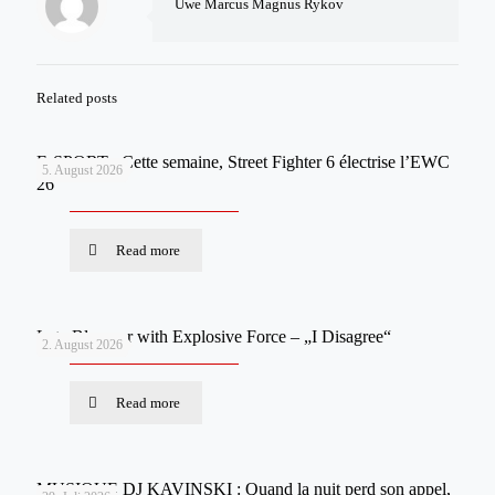
Uwe Marcus Magnus Rykov
Related posts
E-SPORT : Cette semaine, Street Fighter 6 électrise l’EWC
5. August 2026
26
Read more
Late Bloomer with Explosive Force – „I Disagree“
2. August 2026
Read more
MUSIQUE DJ KAVINSKI : Quand la nuit perd son appel,