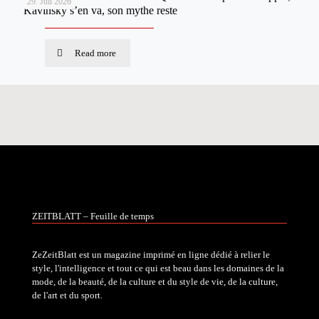
29. Juli 2026
Kavinsky s’en va, son mythe reste
Read more
ZEITBLATT – Feuille de temps
ZeZeitBlatt est un magazine imprimé en ligne dédié à relier le
style, l'intelligence et tout ce qui est beau dans les domaines de la
mode, de la beauté, de la culture et du style de vie, de la culture,
de l'art et du sport.