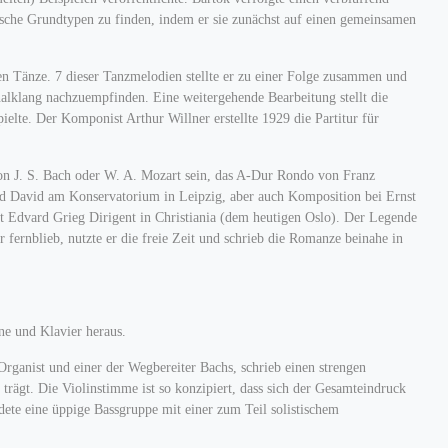
ische Grundtypen zu finden, indem er sie zunächst auf einen gemeinsamen
n Tänze. 7 dieser Tanzmelodien stellte er zu einer Folge zusammen und
inalklang nachzuempfinden. Eine weitergehende Bearbeitung stellt die
elte. Der Komponist Arthur Willner erstellte 1929 die Partitur für
 von J. S. Bach oder W. A. Mozart sein, das A-Dur Rondo von Franz
nd David am Konservatorium in Leipzig, aber auch Komposition bei Ernst
 Edvard Grieg Dirigent in Christiania (dem heutigen Oslo). Der Legende
 fernblieb, nutzte er die freie Zeit und schrieb die Romanze beinahe in
ne und Klavier heraus.
rganist und einer der Wegbereiter Bachs, schrieb einen strengen
rägt. Die Violinstimme ist so konzipiert, dass sich der Gesamteindruck
ete eine üppige Bassgruppe mit einer zum Teil solistischem