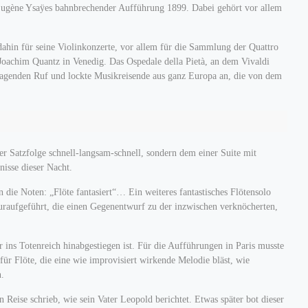
Eugène Ysaÿes bahnbrechender Aufführung 1899. Dabei gehört vor allem
dahin für seine Violinkonzerte, vor allem für die Sammlung der Quattro
Joachim Quantz in Venedig. Das Ospedale della Pietà, an dem Vivaldi
orragenden Ruf und lockte Musikreisende aus ganz Europa an, die von dem
er Satzfolge schnell-langsam-schnell, sondern dem einer Suite mit
nisse dieser Nacht.
n die Noten: „Flöte fantasiert“… Ein weiteres fantastisches Flötensolo
uraufgeführt, die einen Gegenentwurf zu der inzwischen verknöcherten,
r ins Totenreich hinabgestiegen ist. Für die Aufführungen in Paris musste
ür Flöte, die eine wie improvisiert wirkende Melodie bläst, wie
n.
Reise schrieb, wie sein Vater Leopold berichtet. Etwas später bot dieser