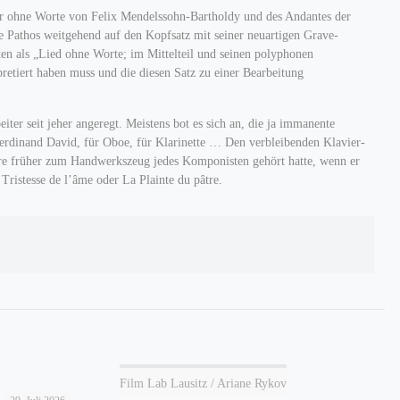
der ohne Worte von Felix Mendelssohn-Bartholdy und des Andantes der
e Pathos weitgehend auf den Kopfsatz mit seiner neuartigen Grave-
ten als „Lied ohne Worte; im Mittelteil und seinen polyphonen
pretiert haben muss und die diesen Satz zu einer Bearbeitung
er seit jeher angeregt. Meistens bot es sich an, die ja immanente
erdinand David, für Oboe, für Klarinette … Den verbleibenden Klavier-
ahre früher zum Handwerkszeug jedes Komponisten gehört hatte, wenn er
ristesse de l’âme oder La Plainte du pâtre.
Film Lab Lausitz / Ariane Rykov