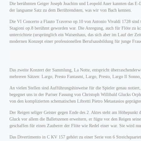
Die berühmten Geiger Joseph Joachim und Leopold Auer kannten das E-Du
der langsame Satz zu dem Berührendsten, was wir von Bach kennen.
Die VI Concerto a Flauto Traverso op.10 von Antonio Vivaldi 1728 sind t
Stagioni op.8 berühmt geworden war. Die Anregung, auch für Flöte zu ko
unterrichtete (ursprünglich ein Waisenhaus, das sich aber im Lauf der Z
modernen Konzept einer professionellen Berufsausbildung für junge Fraue
Das zweite Konzert der Sammlung, La Notte, entspricht überraschenderwei
mehreren Sätzen: Largo, Presto Fantasmi, Largo, Presto, Largo Il Sonno,
An vielen Stellen sind Aufführungshinweise für die Spieler genau notiert,
begegnet uns in der Pariser Fassung von Christoph Willibald Glucks Orph
von den komplizierten schematischen Libretti Pietro Metastasios geprägten
Der Reigen seliger Geister gegen Ende des 2. Aktes steht am Höhepunkt de
Gluck vor allem die Balletszenen erweitern, er fügte vor den Reigen sein
geschaffen für einen Zauberer der Flöte wie Redel einer war. Sie wird nu
Das Divertimento in C KV 157 gehört zu einer Serie von 6 Streichquartett