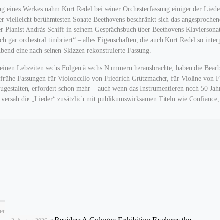
ung eines Werkes nahm Kurt Redel bei seiner Orchesterfassung einiger der Lie
r vielleicht berühmtesten Sonate Beethovens beschränkt sich das angesprochen
der Pianist András Schiff in seinem Gesprächsbuch über Beethovens Klaviersona
 gar orchestral timbriert“ – alles Eigenschaften, die auch Kurt Redel so inter
Abend eine nach seinen Skizzen rekonstruierte Fassung.
inen Lebzeiten sechs Folgen à sechs Nummern herausbrachte, haben die Bearbeit
frühe Fassungen für Violoncello von Friedrich Grützmacher, für Violine von F
mzugestalten, erfordert schon mehr – auch wenn das Instrumentieren noch 50 J
versah die „Lieder“ zusätzlich mit publikumswirksamen Titeln wie Confiance, T
er
Where Shame Resides: A Cologne Exhibition Explores the