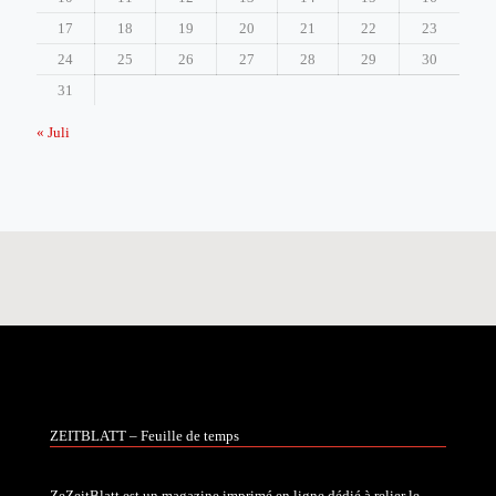
17
18
19
20
21
22
23
24
25
26
27
28
29
30
31
« Juli
ZEITBLATT – Feuille de temps
ZeZeitBlatt est un magazine imprimé en ligne dédié à relier le