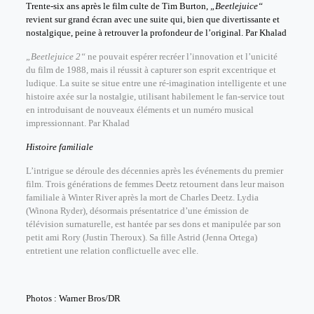
Trente-six ans après le film culte de Tim Burton,
„Beetlejuice“
revient sur grand écran avec une suite qui, bien que divertissante et
nostalgique, peine à retrouver la profondeur de l’original. Par Khalad
„Beetlejuice 2“
ne pouvait espérer recréer l’innovation et l’unicité
du film de 1988, mais il réussit à capturer son esprit excentrique et
ludique. La suite se situe entre une ré-imagination intelligente et une
histoire axée sur la nostalgie, utilisant habilement le fan-service tout
en introduisant de nouveaux éléments et un numéro musical
impressionnant. Par Khalad
Histoire familiale
L’intrigue se déroule des décennies après les événements du premier
film. Trois générations de femmes Deetz retournent dans leur maison
familiale à Winter River après la mort de Charles Deetz. Lydia
(Winona Ryder), désormais présentatrice d’une émission de
télévision surnaturelle, est hantée par ses dons et manipulée par son
petit ami Rory (Justin Theroux). Sa fille Astrid (Jenna Ortega)
entretient une relation conflictuelle avec elle.
Photos : Warner Bros/DR