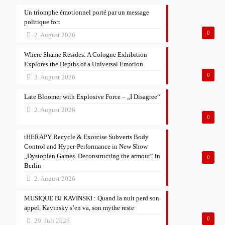
Un triomphe émotionnel porté par un message
politique fort
0
2. August 2026
Where Shame Resides: A Cologne Exhibition
Explores the Depths of a Universal Emotion
0
2. August 2026
Late Bloomer with Explosive Force – „I Disagree“
2. August 2026
0
tHERAPY Recycle & Exorcise Subverts Body
Control and Hyper-Performance in New Show
„Dystopian Games. Deconstructing the armour“ in
0
Berlin
2. August 2026
MUSIQUE DJ KAVINSKI : Quand la nuit perd son
appel, Kavinsky s’en va, son mythe reste
0
29. Juli 2026