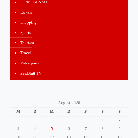
PUNKTGENAU
Royals
Shopping
Sports
Tourism
Travel
Video game
ZeitBlatt TV
August 2026
M
D
M
D
F
S
S
1
2
3
4
5
6
7
8
9
10
11
12
13
14
15
16