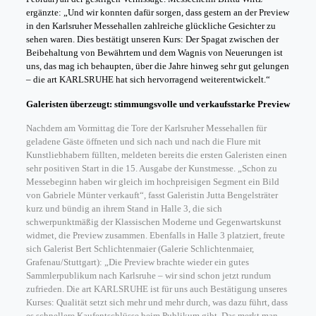
ergänzte: „Und wir konnten dafür sorgen, dass gestern an der Preview
in den Karlsruher Messehallen zahlreiche glückliche Gesichter zu
sehen waren. Dies bestätigt unseren Kurs: Der Spagat zwischen der
Beibehaltung von Bewährtem und dem Wagnis von Neuerungen ist
uns, das mag ich behaupten, über die Jahre hinweg sehr gut gelungen
– die art KARLSRUHE hat sich hervorragend weiterentwickelt.“
Galeristen überzeugt: stimmungsvolle und verkaufsstarke Preview
Nachdem am Vormittag die Tore der Karlsruher Messehallen für
geladene Gäste öffneten und sich nach und nach die Flure mit
Kunstliebhabern füllten, meldeten bereits die ersten Galeristen einen
sehr positiven Start in die 15. Ausgabe der Kunstmesse. „Schon zu
Messebeginn haben wir gleich im hochpreisigen Segment ein Bild
von Gabriele Münter verkauft“, fasst Galeristin Jutta Bengelsträter
kurz und bündig an ihrem Stand in Halle 3, die sich
schwerpunktmäßig der Klassischen Moderne und Gegenwartskunst
widmet, die Preview zusammen. Ebenfalls in Halle 3 platziert, freute
sich Galerist Bert Schlichtenmaier (Galerie Schlichtenmaier,
Grafenau/Stuttgart): „Die Preview brachte wieder ein gutes
Sammlerpublikum nach Karlsruhe – wir sind schon jetzt rundum
zufrieden. Die art KARLSRUHE ist für uns auch Bestätigung unseres
Kurses: Qualität setzt sich mehr und mehr durch, was dazu führt, dass
es schnellere Kaufentschlüsse beim Publikum gibt. Das merkt man