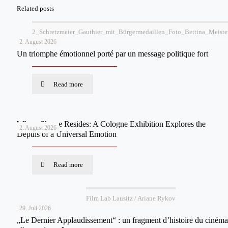
Related posts
2_Schretzmeier_Gauthier_mit_Bürgermedaillen_Foto_Bettina_Meiste
2. August 2026
Un triomphe émotionnel porté par un message politique fort
Read more
Where Shame Resides: A Cologne Exhibition Explores the
2. August 2026
Depths of a Universal Emotion
Read more
Film Lab Lausitz / Ariane Rykov
29. Juli 2026
„Le Dernier Applaudissement“ : un fragment d’histoire du cinéma