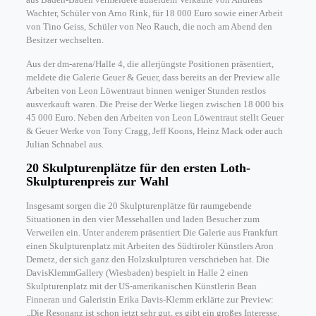
Wachter, Schüler von Arno Rink, für 18 000 Euro sowie einer Arbeit
von Tino Geiss, Schüler von Neo Rauch, die noch am Abend den
Besitzer wechselten.
Aus der dm-arena/Halle 4, die allerjüngste Positionen präsentiert,
meldete die Galerie Geuer & Geuer, dass bereits an der Preview alle
Arbeiten von Leon Löwentraut binnen weniger Stunden restlos
ausverkauft waren. Die Preise der Werke liegen zwischen 18 000 bis
45 000 Euro. Neben den Arbeiten von Leon Löwentraut stellt Geuer
& Geuer Werke von Tony Cragg, Jeff Koons, Heinz Mack oder auch
Julian Schnabel aus.
20 Skulpturenplätze für den ersten Loth-
Skulpturenpreis zur Wahl
Insgesamt sorgen die 20 Skulpturenplätze für raumgebende
Situationen in den vier Messehallen und laden Besucher zum
Verweilen ein. Unter anderem präsentiert Die Galerie aus Frankfurt
einen Skulpturenplatz mit Arbeiten des Südtiroler Künstlers Aron
Demetz, der sich ganz den Holzskulpturen verschrieben hat. Die
DavisKlemmGallery (Wiesbaden) bespielt in Halle 2 einen
Skulpturenplatz mit der US-amerikanischen Künstlerin Bean
Finneran und Galeristin Erika Davis-Klemm erklärte zur Preview:
„Die Resonanz ist schon jetzt sehr gut, es gibt ein großes Interesse,