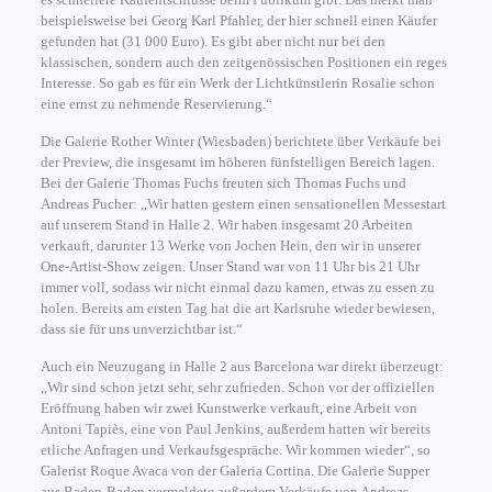
beispielsweise bei Georg Karl Pfahler, der hier schnell einen Käufer
gefunden hat (31 000 Euro). Es gibt aber nicht nur bei den
klassischen, sondern auch den zeitgenössischen Positionen ein reges
Interesse. So gab es für ein Werk der Lichtkünstlerin Rosalie schon
eine ernst zu nehmende Reservierung.“
Die Galerie Rother Winter (Wiesbaden) berichtete über Verkäufe bei
der Preview, die insgesamt im höheren fünfstelligen Bereich lagen.
Bei der Galerie Thomas Fuchs freuten sich Thomas Fuchs und
Andreas Pucher: „Wir hatten gestern einen sensationellen Messestart
auf unserem Stand in Halle 2. Wir haben insgesamt 20 Arbeiten
verkauft, darunter 13 Werke von Jochen Hein, den wir in unserer
One-Artist-Show zeigen. Unser Stand war von 11 Uhr bis 21 Uhr
immer voll, sodass wir nicht einmal dazu kamen, etwas zu essen zu
holen. Bereits am ersten Tag hat die art Karlsruhe wieder bewiesen,
dass sie für uns unverzichtbar ist.“
Auch ein Neuzugang in Halle 2 aus Barcelona war direkt überzeugt:
„Wir sind schon jetzt sehr, sehr zufrieden. Schon vor der offiziellen
Eröffnung haben wir zwei Kunstwerke verkauft, eine Arbeit von
Antoni Tapiès, eine von Paul Jenkins, außerdem hatten wir bereits
etliche Anfragen und Verkaufsgespräche. Wir kommen wieder“, so
Galerist Roque Avaca von der Galeria Cortina. Die Galerie Supper
aus Baden-Baden vermeldete außerdem Verkäufe von Andreas