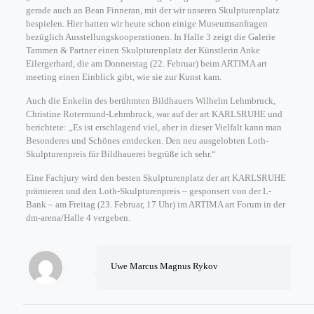
gerade auch an Bean Finneran, mit der wir unseren Skulpturenplatz
bespielen. Hier hatten wir heute schon einige Museumsanfragen
bezüglich Ausstellungskooperationen. In Halle 3 zeigt die Galerie
Tammen & Partner einen Skulpturenplatz der Künstlerin Anke
Eilergerhard, die am Donnerstag (22. Februar) beim ARTIMA art
meeting einen Einblick gibt, wie sie zur Kunst kam.
Auch die Enkelin des berühmten Bildhauers Wilhelm Lehmbruck,
Christine Rotermund-Lehmbruck, war auf der art KARLSRUHE und
berichtete: „Es ist erschlagend viel, aber in dieser Vielfalt kann man
Besonderes und Schönes entdecken. Den neu ausgelobten Loth-
Skulpturenpreis für Bildhauerei begrüße ich sehr.“
Eine Fachjury wird den besten Skulpturenplatz der art KARLSRUHE
prämieren und den Loth-Skulpturenpreis – gesponsert von der L-
Bank – am Freitag (23. Februar, 17 Uhr) im ARTIMA art Forum in der
dm-arena/Halle 4 vergeben.
Uwe Marcus Magnus Rykov