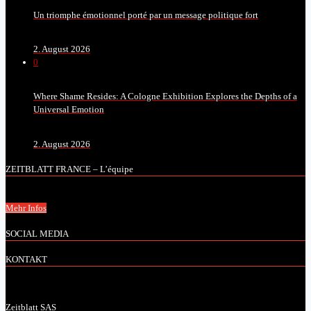
Un triomphe émotionnel porté par un message politique fort
2. August 2026
0
Where Shame Resides: A Cologne Exhibition Explores the Depths of a
Universal Emotion
2. August 2026
ZEITBLATT FRANCE – L’équipe
Mehr Infos
SOCIAL MEDIA
KONTAKT
Zeitblatt SAS