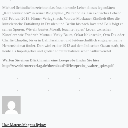
Michael Schindhelm zeichnet das faszinierende Leben dieses legendären
„Keinheimischen“ in seiner Biographie „Walter Spies. Ein exotisches Leben“
(ET Februar 2018, Hirmer Verlag) nach. Von der Moskauer Kindheit über die
künstlerische Entfaltung in Dresden und Berlin bis nach Java und Bali folgt er
seinen Spuren. Wie ein buntes Mosaik leuchtet Spies‘ Leben, zwischen
Künstlern wie Friedrich Murnau, Vicky Baum, Oskar Kokoschka, Otto Dix oder
Charlie Chaplin, bis er in Bali, fasziniert und leidenschaftlich engagiert, seine
Herzensheimat findet. Dort wird er, der 1942 auf dem Indischen Ozean starb, bis
heute als Impulsgeber und großer Förderer balinesischer Kultur verehrt.
Werfen Sie einen Blick hinein, eine Leseprobe finden Sie hier:
http://www.hirmerverlag.de/download/46/leseprobe_walter_spies.pdf
Uwe Marcus Magnus Rykov