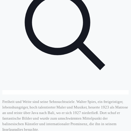
Freiheit und Weite sind seine Sehnsuchtsziele. Walter Spies, ein freigeistiger,
lebenshungriger, hoch talentierter Maler und Musiker, heuerte 1923 als Matrose
an und reiste über Java nach Bali, wo er sich 1927 niederließ. Dort schuf er
fantastische Bilder und wurde zum umschwärmten Mittelpunkt der
balinesischen Künstler und internationaler Prominenz, die ihn in seinem
Inselparadies besuchte.