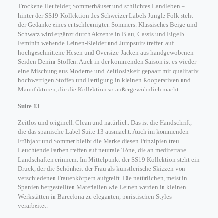
Trockene Heufelder, Sommerhäuser und schlichtes Landleben –
hinter der SS19-Kollektion des Schweizer Labels Jungle Folk steht
der Gedanke eines entschleunigten Sommers. Klassisches Beige und
Schwarz wird ergänzt durch Akzente in Blau, Cassis und Eigelb.
Feminin wehende Leinen-Kleider und Jumpsuits treffen auf
hochgeschnittene Hosen und Oversize-Jacken aus handgewobenen
Seiden-Denim-Stoffen. Auch in der kommenden Saison ist es wieder
eine Mischung aus Moderne und Zeitlosigkeit gepaart mit qualitativ
hochwertigen Stoffen und Fertigung in kleinen Kooperativen und
Manufakturen, die die Kollektion so außergewöhnlich macht.
Suite 13
Zeitlos und originell. Clean und natürlich. Das ist die Handschrift,
die das spanische Label Suite 13 ausmacht. Auch im kommenden
Frühjahr und Sommer bleibt die Marke diesen Prinzipien treu.
Leuchtende Farben treffen auf neutrale Töne, die an mediterrane
Landschaften erinnern. Im Mittelpunkt der SS19-Kollektion steht ein
Druck, der die Schönheit der Frau als künstlerische Skizzen von
verschiedenen Frauenkörpern aufgreift. Die natürlichen, meist in
Spanien hergestellten Materialien wie Leinen werden in kleinen
Werkstätten in Barcelona zu eleganten, puristischen Styles
verarbeitet.