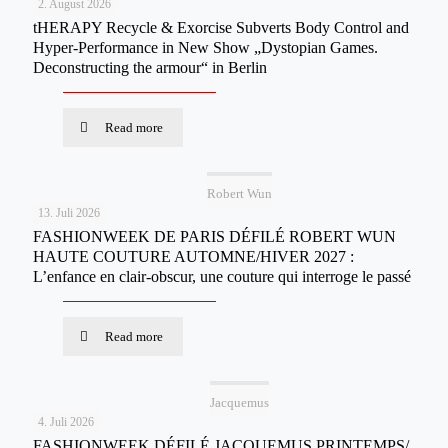
2. August 2026
tHERAPY Recycle & Exorcise Subverts Body Control and
Hyper-Performance in New Show „Dystopian Games.
Deconstructing the armour“ in Berlin
Read more
Robert Wun
13. Juli 2026
FASHIONWEEK DE PARIS DÉFILÉ ROBERT WUN
HAUTE COUTURE AUTOMNE/HIVER 2027 :
L’enfance en clair-obscur, une couture qui interroge le passé
Read more
Jacquemus
4. Juli 2026
FASHIONWEEK DÉFILÉ JACQUEMUS PRINTEMPS/