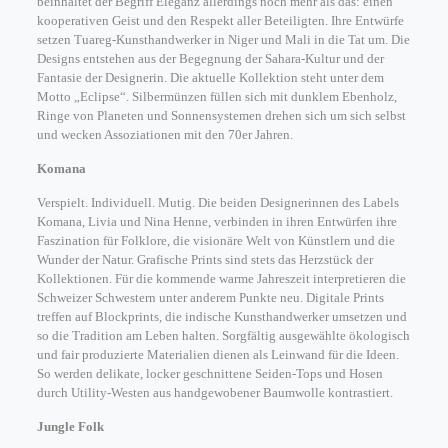
beinhaltet der Begriff Eleganz allerdings noch mehr als das: einen
kooperativen Geist und den Respekt aller Beteiligten. Ihre Entwürfe
setzen Tuareg-Kunsthandwerker in Niger und Mali in die Tat um. Die
Designs entstehen aus der Begegnung der Sahara-Kultur und der
Fantasie der Designerin. Die aktuelle Kollektion steht unter dem
Motto „Eclipse“. Silbermünzen füllen sich mit dunklem Ebenholz,
Ringe von Planeten und Sonnensystemen drehen sich um sich selbst
und wecken Assoziationen mit den 70er Jahren.
Komana
Verspielt. Individuell. Mutig. Die beiden Designerinnen des Labels
Komana, Livia und Nina Henne, verbinden in ihren Entwürfen ihre
Faszination für Folklore, die visionäre Welt von Künstlern und die
Wunder der Natur. Grafische Prints sind stets das Herzstück der
Kollektionen. Für die kommende warme Jahreszeit interpretieren die
Schweizer Schwestern unter anderem Punkte neu. Digitale Prints
treffen auf Blockprints, die indische Kunsthandwerker umsetzen und
so die Tradition am Leben halten. Sorgfältig ausgewählte ökologisch
und fair produzierte Materialien dienen als Leinwand für die Ideen.
So werden delikate, locker geschnittene Seiden-Tops und Hosen
durch Utility-Westen aus handgewobener Baumwolle kontrastiert.
Jungle Folk