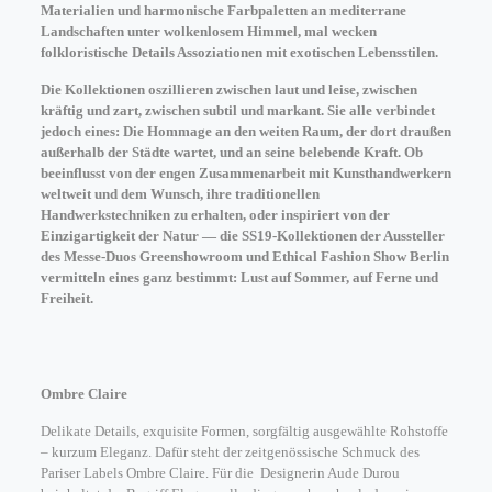
Materialien und harmonische Farbpaletten an mediterrane
Landschaften unter wolkenlosem Himmel, mal wecken
folkloristische Details Assoziationen mit exotischen Lebensstilen.
Die Kollektionen oszillieren zwischen laut und leise, zwischen
kräftig und zart, zw
ische
n subtil und markant. Sie alle verbindet
jedoch eines: Die Hommage an den weiten Raum, der dort draußen
außerhalb der Städte wartet, und an seine belebende Kraft. Ob
beeinflusst von der engen Zusammenarbeit mit Kunsthandwerkern
weltweit und dem Wunsch, ihre traditionellen
Handwerkstechniken zu erhalten, oder inspiriert von der
Einzigartigkeit der Natur — die SS19-Kollektionen der Aussteller
des Messe-Duos Greenshowroom und Ethical Fashion Show Berlin
vermitteln eines ganz bestimmt: Lust auf Sommer, auf Ferne und
Freiheit.
Ombre Claire
Delikate Details, exquisite Formen, sorgfältig ausgewählte Rohstoffe
– kurzum Eleganz. Dafür steht der zeitgenössische Schmuck des
Pariser Labels Ombre Claire. Für die Designerin Aude Durou