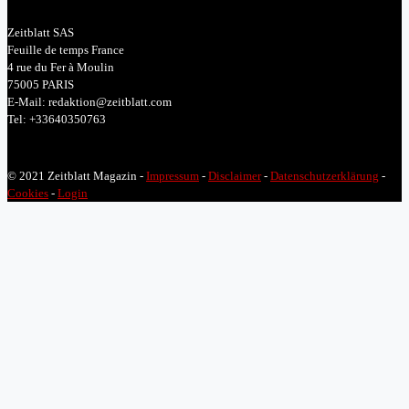
Zeitblatt SAS
Feuille de temps France
4 rue du Fer à Moulin
75005 PARIS
E-Mail: redaktion@zeitblatt.com
Tel: +33640350763
© 2021 Zeitblatt Magazin -
Impressum
-
Disclaimer
-
Datenschutzerklärung
-
Cookies
-
Login