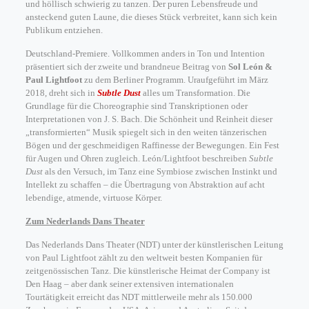
und höllisch schwierig zu tanzen. Der puren Lebensfreude und
ansteckend guten Laune, die dieses Stück verbreitet, kann sich kein
Publikum entziehen.
Deutschland-Premiere. Vollkommen anders in Ton und Intention
präsentiert sich der zweite und brandneue Beitrag von
Sol León &
Paul Lightfoot
zu dem Berliner Programm. Uraufgeführt im März
2018, dreht sich in
Subtle Dust
alles um Transformation. Die
Grundlage für die Choreographie sind Transkriptionen oder
Interpretationen von J. S. Bach. Die Schönheit und Reinheit dieser
„transformierten“ Musik spiegelt sich in den weiten tänzerischen
Bögen und der geschmeidigen Raffinesse der Bewegungen. Ein Fest
für Augen und Ohren zugleich. León/Lightfoot beschreiben
Subtle
Dust
als den Versuch, im Tanz eine Symbiose zwischen Instinkt und
Intellekt zu schaffen – die Übertragung von Abstraktion auf acht
lebendige, atmende, virtuose Körper.
Zum Nederlands Dans Theater
Das Nederlands Dans Theater (NDT) unter der künstlerischen Leitung
von Paul Lightfoot zählt zu den weltweit besten Kompanien für
zeitgenössischen Tanz. Die künstlerische Heimat der Company ist
Den Haag – aber dank seiner extensiven internationalen
Tourtätigkeit erreicht das NDT mittlerweile mehr als 150.000