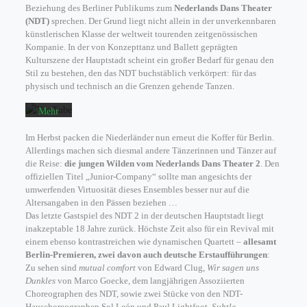
Beziehung des Berliner Publikums zum
Nederlands Dans Theater
des
(NDT)
sprechen. Der Grund liegt nicht allein in der unverkennbaren
Videos
künstlerischen Klasse der weltweit tourenden zeitgenössischen
akzeptieren
Kompanie. In der von Konzepttanz und Ballett geprägten
Sie die
Kulturszene der Hauptstadt scheint ein großer Bedarf für genau den
Datenschutzerklärung
Stil zu bestehen, den das NDT buchstäblich verkörpert: für das
von
physisch und technisch an die Grenzen gehende Tanzen.
YouTube.
Mehr
erfahren
Im Herbst packen die Niederländer nun erneut die Koffer für Berlin.
Allerdings machen sich diesmal andere Tänzerinnen und Tänzer auf
Video
die Reise:
die jungen Wilden vom Nederlands Dans Theater 2
. Den
laden
offiziellen Titel „Junior-Company“ sollte man angesichts der
umwerfenden Virtuosität dieses Ensembles besser nur auf die
Altersangaben in den Pässen beziehen …
YouTube
Das letzte Gastspiel des NDT 2 in der deutschen Hauptstadt liegt
immer
inakzeptable 18 Jahre zurück. Höchste Zeit also für ein Revival mit
einem ebenso kontrastreichen wie dynamischen Quartett –
allesamt
entsperren
Berlin-Premieren, zwei davon auch deutsche Erstaufführungen
:
Zu sehen sind
mutual comfort
von Edward Clug,
Wir sagen uns
Dunkles
von Marco Goecke, dem langjährigen Assoziierten
Choreographen des NDT, sowie zwei Stücke von den NDT-
Hauschoreographen Sol León und Paul Lightfoot,
Subtle