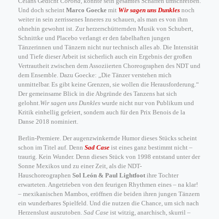
Celans Gedicht
Corona
, könnte sein gesamtes Schaffen umschreiben.
Und doch scheint
Marco Goecke
mit
Wir sagen uns Dunkles
noch
weiter in sein zerrissenes Inneres zu schauen, als man es von ihm
ohnehin gewohnt ist. Zur herzerschütternden Musik von Schubert,
Schnittke und Placebo verlangt er den fabelhaften jungen
Tänzerinnen und Tänzern nicht nur technisch alles ab. Die Intensität
und Tiefe dieser Arbeit ist sicherlich auch ein Ergebnis der großen
Vertrautheit zwischen dem Assoziierten Choreographen des NDT und
dem Ensemble. Dazu Goecke: „Die Tänzer verstehen mich
unmittelbar. Es gibt keine Grenzen, sie wollen die Herausforderung.“
Der gemeinsame Blick in die Abgründe des Tanzens hat sich
gelohnt.
Wir sagen uns Dunkles
wurde nicht nur von Publikum und
Kritik einhellig gefeiert, sondern auch für den Prix Benois de la
Danse 2018 nominiert.
Berlin-Premiere. Der augenzwinkernde Humor dieses Stücks scheint
schon im Titel auf. Denn
Sad Case
ist eines ganz bestimmt nicht –
traurig. Kein Wunder. Denn dieses Stück von 1998 entstand unter der
Sonne Mexikos und zu einer Zeit, als die NDT-
Hauschoreographen
Sol León & Paul Lightfoot
ihre Tochter
erwarteten. Angetrieben von den feurigen Rhythmen eines – na klar!
– mexikanischen Mambos, eröffnen die beiden ihren jungen Tänzern
ein wunderbares Spielfeld. Und die nutzen die Chance, um sich nach
Herzenslust auszutoben.
Sad Case
ist witzig, anarchisch, skurril –