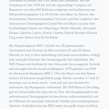
Zuschauer in Europa, den USA, Asien und Australien. Seit der
Gründung im Jahr 1959 hat sich die eigenwillige Company ein
Repertoire von über 600 Balletten aufgebaut und kollaboriert mit
Meisterchoreographen wie Jiří Kylián oder Hans van Manen, den
renommierten Hauschoreographen Sol León und Paul Lightfoot, den
Assoziierten Choreographen Crystal Pite und Marco Goecke oder
hochkarätigen Gästen wie Johan Inger, Medhi Walerski, Alexander
Ekman, Gabriela Carrizo, Franck Chartier, Hofesh Shechter, Edward
Clug sowie Sharon Eyal & Gai Behar.
Die Hauptkompanie NDT 1 besteht aus 28 phänomenalen
Tänzerinnen und Tänzern im Alter zwischen 20 und 39 Jahren.
Obwohl sie sich in ihrer Ausbildung teils stark unterscheiden, verfügt
jede und jeder Einzelne über herausragende Solo-Qualitäten. Die
NDT-Tänzer sind berühmt für ihre Virtuosität, hervorragende Technik
und unvergleichliche Ausdrucksfähigkeit. 1978 gründete das NDT
die Nachwuchs-Kompanie NDT 2. Über die Dauer von drei Jahren
können 16 klassisch ausgebildete junge Talente zwischen 17 und 25
beweisen, was in ihnen steckt – und sich auf eine Karriere bei
weltweiten Top-Kompanien vorbereiten. Die NDT-Basis in Den Haag
gilt als Geburtsstätte für innovativen Tanz. Die Zusammenarbeit mit
aufstrebenden Choreographen ist hier ebenso selbstverständlich wie
die Offenheit für maximale stilistische Vielfalt und interdisziplinäres
Arbeiten. Schließlich hat das NDT immer das große Ganze im Blick: