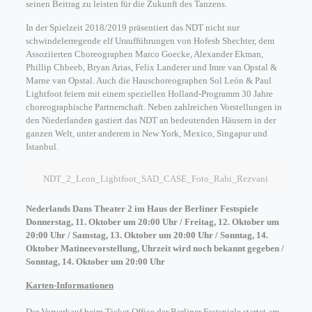
seinen Beitrag zu leisten für die Zukunft des Tanzens.
In der Spielzeit 2018/2019 präsentiert das NDT nicht nur
schwindelerregende elf Uraufführungen von Hofesh Shechter, dem
Assoziierten Choreographen Marco Goecke, Alexander Ekman,
Phillip Chbeeb, Bryan Arias, Felix Landerer und Imre van Opstal &
Marne van Opstal. Auch die Hauschoreographen Sol León & Paul
Lightfoot feiern mit einem speziellen Holland-Programm 30 Jahre
choreographische Partnerschaft. Neben zahlreichen Vorstellungen in
den Niederlanden gastiert das NDT an bedeutenden Häusern in der
ganzen Welt, unter anderem in New York, Mexico, Singapur und
Istanbul.
NDT_2_Leon_Lightfoot_SAD_CASE_Foto_Rahi_Rezvani
Nederlands Dans Theater 2 im Haus der Berliner Festspiele
Donnerstag, 11. Oktober um 20:00 Uhr / Freitag, 12. Oktober um
20:00 Uhr / Samstag, 13. Oktober um 20:00 Uhr / Sonntag, 14.
Oktober Matineevorstellung, Uhrzeit wird noch bekannt gegeben /
Sonntag, 14. Oktober um 20:00 Uhr
Karten-Informationen
Der Vorverkauf beim Ticket Office der Berliner Festspiele startet am