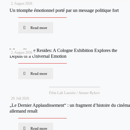
2. August 2026
Un triomphe émotionnel porté par un message politique fort
Read more
Where Shame Resides: A Cologne Exhibition Explores the
2. August 2026
Depths of a Universal Emotion
Read more
Film Lab Lausitz / Ariane Rykov
29. Juli 2026
„Le Dernier Applaudissement“ : un fragment d’histoire du cinéma
allemand renaît
Read more