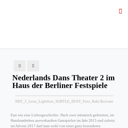
Nederlands Dans Theater 2 im
Haus der Berliner Festspiele
NDT_2_Leon_Lightfoot_SUBTLE_DUST_Foto_Rahi Rezvani
Mit
Fast wie eine Liebesgeschichte: Nach zwei stürmisch gefeierten, im
dem
Handumdrehen ausverkauften Gastspielen im Jahr 2015 und zuletzt
im Advent 2017 darf man wohl von einer ganz besonderen
Laden