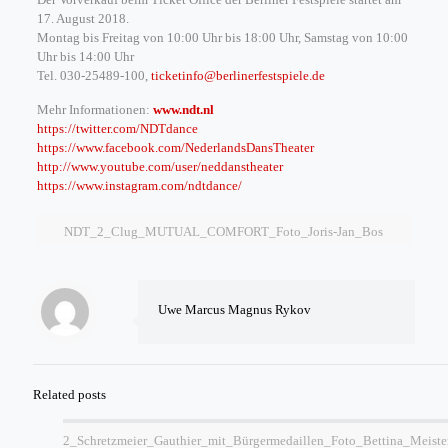
17. August 2018.
Montag bis Freitag von 10:00 Uhr bis 18:00 Uhr, Samstag von 10:00
Uhr bis 14:00 Uhr
Tel. 030-25489-100,
ticketinfo@berlinerfestspiele.
de
Mehr Informationen:
www.ndt.nl
https://twitter.com/NDTdance
https://www.facebook.com/
NederlandsDansTheater
http://www.youtube.com/user/
neddanstheater
https://www.instagram.com/
ndtdance/
NDT_2_Clug_MUTUAL_COMFORT_Foto_Joris-Jan_Bos
Uwe Marcus Magnus Rykov
Related posts
2_Schretzmeier_Gauthier_mit_Bürgermedaillen_Foto_Bettina_Meiste