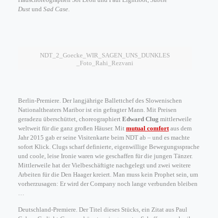
Dust
und
Sad Case
.
NDT_2_Goecke_WIR_SAGEN_UNS_DUNKLES
_Foto_Rahi_Rezvani
Berlin-Premiere. Der langjährige Ballettchef des Slowenischen
Nationaltheaters Maribor ist ein gefragter Mann. Mit Preisen
geradezu überschüttet, choreographiert
Edward Clug
mittlerweile
weltweit für die ganz großen Häuser. Mit
mutual comfort
aus dem
Jahr 2015 gab er seine Visitenkarte beim NDT ab – und es machte
sofort Klick. Clugs scharf definierte, eigenwillige Bewegungssprache
und coole, leise Ironie waren wie geschaffen für die jungen Tänzer.
Mittlerweile hat der Vielbeschäftigte nachgelegt und zwei weitere
Arbeiten für die Den Haager kreiert. Man muss kein Prophet sein, um
vorherzusagen: Er wird der Company noch lange verbunden bleiben
…
Deutschland-Premiere. Der Titel dieses Stücks, ein Zitat aus Paul