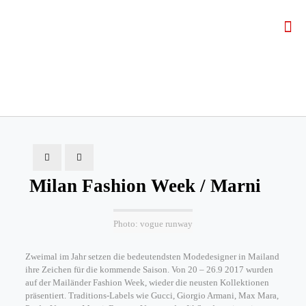
Milan Fashion Week / Marni
Photo: vogue runway
Zweimal im Jahr setzen die bedeutendsten Modedesigner in Mailand
ihre Zeichen für die kommende Saison. Von 20 – 26.9 2017 wurden
auf der Mailänder Fashion Week, wieder die neusten Kollektionen
präsentiert. Traditions-Labels wie Gucci, Giorgio Armani, Max Mara,