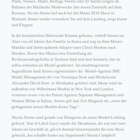
Prada, Versace, Marni, Bottega Veneta oder Jil Sander zeigen im
Rahmen der Mailänder Modewoche ihre neuen Entwürfe auf dem
Runway. Nicole Atieno lief auch bei der Marni SS18 Show in
Mailand. Immer wieder verzaubert Sie auf dem Laufsteg, zeigt klasse
und Eleganz.
In der kenianischen Hafenstadt Kisumu geboren, verließ Atieno im
Alter von elf Jahren ihre Familie in Kenia und zog zu ihrer Mutter
Matilda und ihrem späteren Adoptivvater Ulrich Horrion nach
Dresden. Bevor ihre Mutter eine Einstellung als
Rechtsanwaltsgehilfin in Sachsen fand und dort heiratete, hat sie
selbst nebenbei als Model gearbeitet. Als modebegeisterte
Jugendliche fand Atieno eigeninitiativ die Model-Agentur SMC
Model Management die von Veronique Kern und Modelscout
Alexander David Kern in Wiesbaden geleitet wird. Heute wird sie
außerdem von Wilhelmina Models in New York und London
vertreten sowie von der Pariser Agentur Supreme Management und
Women Milan in Italien. Atieno gilt laut Zeit Magazin als „eines der
gefragtesten neuen Models dieser Tage“.
Nicole Atieno wird gerade von Designern als neuer Model-Liebling
gefeiert. Vom It-Label Gucci wurde die Dresdnerin, die erst seit zwei
Jahren im Geschäft ist, gleich dreimal hintereinander für eine Show
gebucht, das schaffte bisher nur Supermodel Naomi Campbell