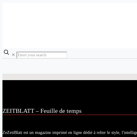
✕
ZEITBLATT – Feuille de temps
ZeZeitBlatt est un magazine imprimé en ligne dédié à relier le style, l'intellig