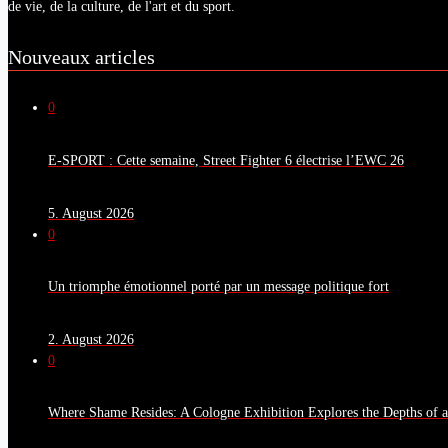
de vie, de la culture, de l'art et du sport.
Nouveaux articles
0
E-SPORT : Cette semaine, Street Fighter 6 électrise l’EWC 26
5. August 2026
0
Un triomphe émotionnel porté par un message politique fort
2. August 2026
0
Where Shame Resides: A Cologne Exhibition Explores the Depths of 