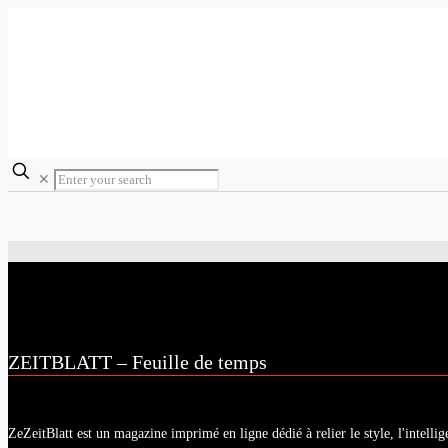
✕
ZEITBLATT – Feuille de temps
ZeZeitBlatt est un magazine imprimé en ligne dédié à relier le style, l'intellig