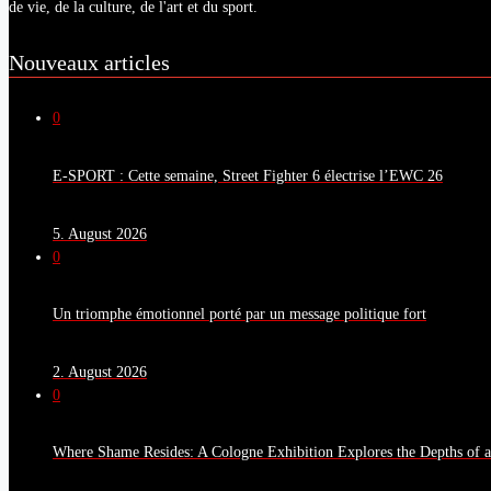
de vie, de la culture, de l'art et du sport.
Nouveaux articles
0
E-SPORT : Cette semaine, Street Fighter 6 électrise l’EWC 26
5. August 2026
0
Un triomphe émotionnel porté par un message politique fort
2. August 2026
0
Where Shame Resides: A Cologne Exhibition Explores the Depths of 