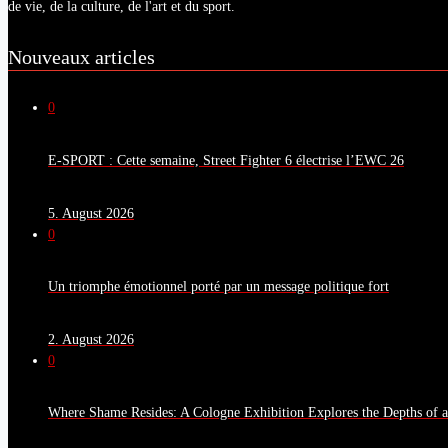
de vie, de la culture, de l'art et du sport.
Nouveaux articles
0
E-SPORT : Cette semaine, Street Fighter 6 électrise l’EWC 26
5. August 2026
0
Un triomphe émotionnel porté par un message politique fort
2. August 2026
0
Where Shame Resides: A Cologne Exhibition Explores the Depths of 