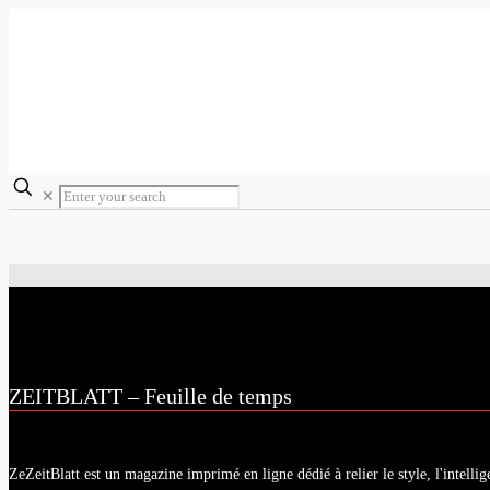
✕
ZEITBLATT – Feuille de temps
ZeZeitBlatt est un magazine imprimé en ligne dédié à relier le style, l'intellig